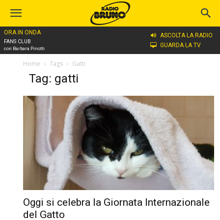
ORA IN ONDA
ASCOLTA LA RADIO
FANS CLUB
GUARDA LA TV
con Barbara Pinotti
Home
Tags
Gatti
Tag: gatti
Oggi si celebra la Giornata Internazionale
del Gatto