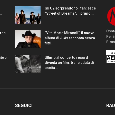
Gli U2 sorprendono i fan: esce
..
“Street of Dreams”, il primo...
Conta
gran
“Vita Morte Miracoli”, il nuovo
Per i
album di J-Ax racconta senza
E-ma
filtri...
Libro
Ultimo, il concerto record
diventa un film: trailer, data di
uscita...
SEGUICI
RAD