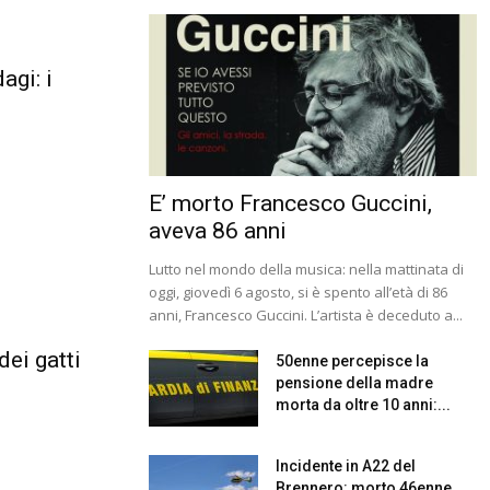
agi: i
E’ morto Francesco Guccini,
aveva 86 anni
Lutto nel mondo della musica: nella mattinata di
oggi, giovedì 6 agosto, si è spento all’età di 86
anni, Francesco Guccini. L’artista è deceduto a...
dei gatti
50enne percepisce la
pensione della madre
morta da oltre 10 anni:...
Incidente in A22 del
Brennero: morto 46enne