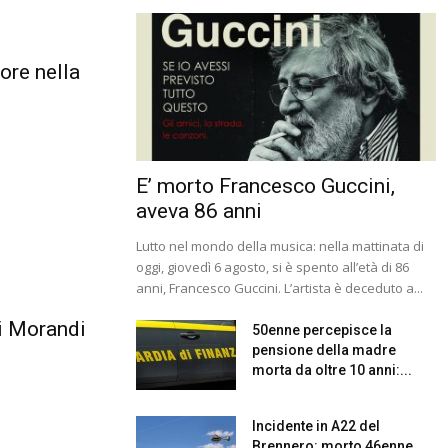
ore nella
E’ morto Francesco Guccini,
aveva 86 anni
Lutto nel mondo della musica: nella mattinata di
oggi, giovedì 6 agosto, si è spento all’età di 86
anni, Francesco Guccini. L’artista è deceduto a...
i Morandi
50enne percepisce la
pensione della madre
morta da oltre 10 anni:...
Incidente in A22 del
Brennero: morto 46enne