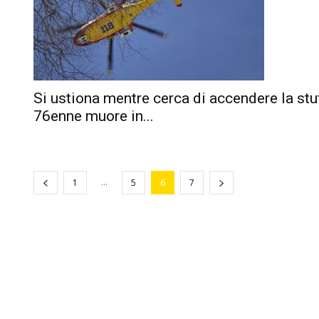
Si ustiona mentre cerca di accendere la stu
76enne muore in...
...
1
5
6
7