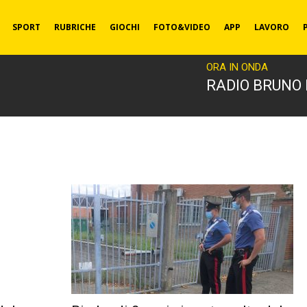
SPORT
RUBRICHE
GIOCHI
FOTO&VIDEO
APP
LAVORO
ORA IN ONDA
RADIO BRUNO