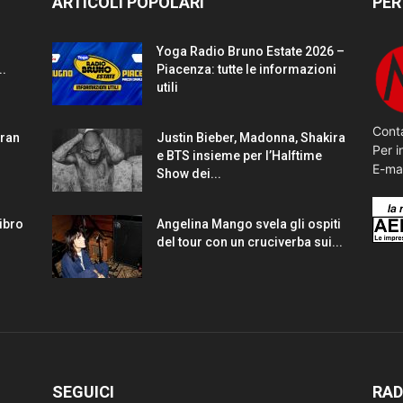
ARTICOLI POPOLARI
PER
Yoga Radio Bruno Estate 2026 –
..
Piacenza: tutte le informazioni
utili
Conta
gran
Justin Bieber, Madonna, Shakira
Per i
e BTS insieme per l’Halftime
E-ma
Show dei...
Libro
Angelina Mango svela gli ospiti
del tour con un cruciverba sui...
SEGUICI
RAD