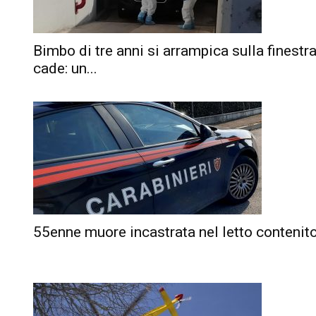
Bimbo di tre anni si arrampica sulla finestra
cade: un...
55enne muore incastrata nel letto contenit