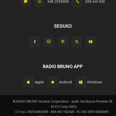
348 2559999
059 641430
SEGUICI
RADIO BRUNO APP
Apple
Android
Windows
© RADIO BRUNO Società Cooperativa – sede: Via Nuova Ponente 28
- 41012 Carpi (MO)
c.f. e p.i. 00754450369 – REA MO 182428 – R.I. MO 00754450369 –