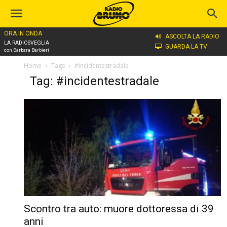
ORA IN ONDA
ASCOLTA LA RADIO
LA RADIOSVEGLIA
GUARDA LA TV
con Barbara Barbieri
Home
Tags
#incidentestradale
Tag: #incidentestradale
Scontro tra auto: muore dottoressa di 39
anni