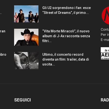
Gli U2 sorprendono i fan: esce
..
“Street of Dreams”, il primo...
Conta
gran
“Vita Morte Miracoli”, il nuovo
Per i
album di J-Ax racconta senza
E-ma
filtri...
Libro
Ultimo, il concerto record
diventa un film: trailer, data di
uscita...
SEGUICI
RAD