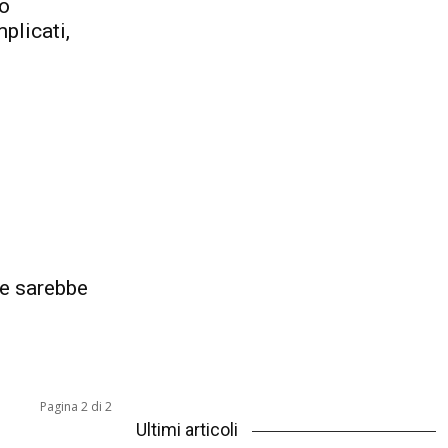
o
plicati,
te sarebbe
Pagina 2 di 2
Ultimi articoli