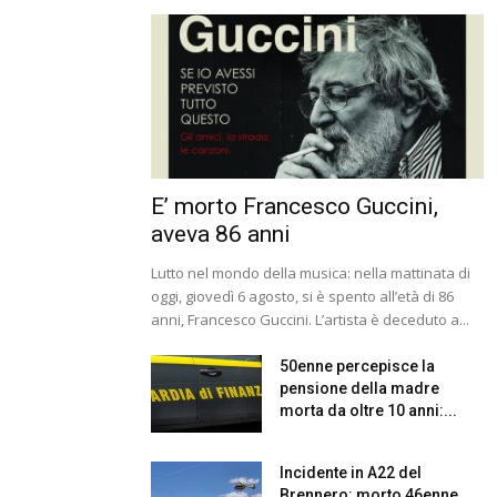
E’ morto Francesco Guccini,
aveva 86 anni
Lutto nel mondo della musica: nella mattinata di
oggi, giovedì 6 agosto, si è spento all’età di 86
anni, Francesco Guccini. L’artista è deceduto a...
50enne percepisce la
pensione della madre
morta da oltre 10 anni:...
Incidente in A22 del
Brennero: morto 46enne