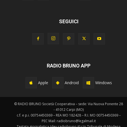
SEGUICI
RADIO BRUNO APP
Apple
Android
Windows
© RADIO BRUNO Società Cooperativa – sede: Via Nuova Ponente 28
- 41012 Carpi (MO)
c.f. e p.i. 00754450369 – REA MO 182428 – R.I. MO 00754450369 –
PEC Mail: radiobruno@legalmail.it
Testata giornalistica (dev.radiobruno.it) c/o Tribunale di Modena