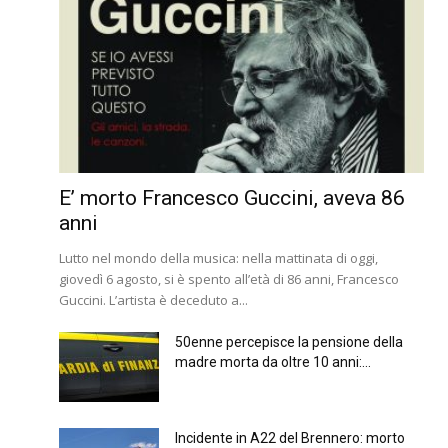
E’ morto Francesco Guccini, aveva 86
anni
Lutto nel mondo della musica: nella mattinata di oggi,
giovedì 6 agosto, si è spento all’età di 86 anni, Francesco
Guccini. L’artista è deceduto a...
50enne percepisce la pensione della
madre morta da oltre 10 anni:...
Incidente in A22 del Brennero: morto