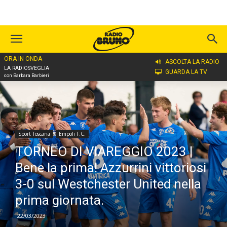
ORA IN ONDA
Home
Sport Toscana
Empoli F.C.
ASCOLTA LA RADIO
LA RADIOSVEGLIA
GUARDA LA TV
con Barbara Barbieri
Sport Toscana
Empoli F.C.
TORNEO DI VIAREGGIO 2023 |
Bene la prima! Azzurrini vittoriosi
3-0 sul Westchester United nella
prima giornata.
22/03/2023