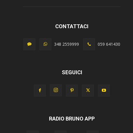
CONTATTACI
348 2559999
059 641430
SEGUICI
RADIO BRUNO APP