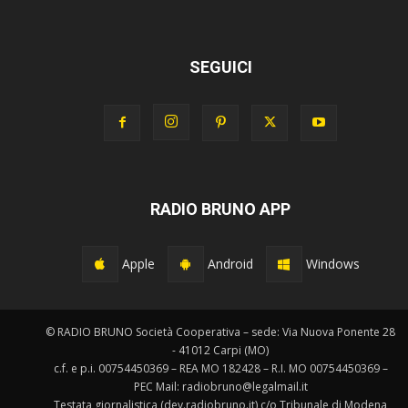
SEGUICI
RADIO BRUNO APP
Apple
Android
Windows
© RADIO BRUNO Società Cooperativa – sede: Via Nuova Ponente 28
- 41012 Carpi (MO)
c.f. e p.i. 00754450369 – REA MO 182428 – R.I. MO 00754450369 –
PEC Mail: radiobruno@legalmail.it
Testata giornalistica (dev.radiobruno.it) c/o Tribunale di Modena