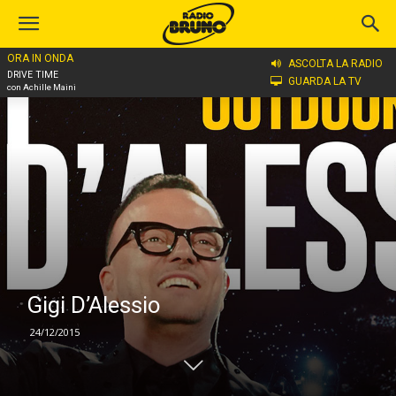
ORA IN ONDA
Home
Gigi D'Alessio
ASCOLTA LA RADIO
DRIVE TIME
GUARDA LA TV
con Achille Maini
Gigi D’Alessio
24/12/2015