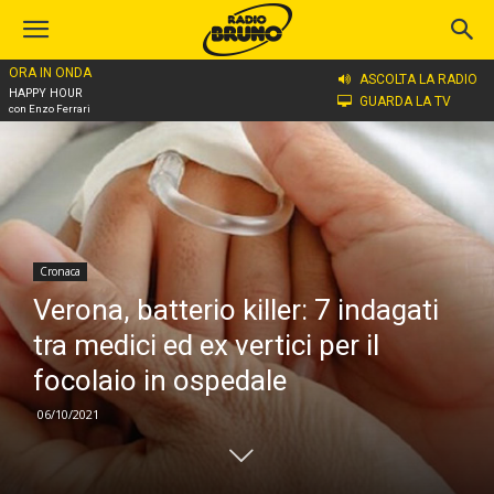
ORA IN ONDA
Home
Cronaca
ASCOLTA LA RADIO
HAPPY HOUR
GUARDA LA TV
con Enzo Ferrari
Cronaca
Verona, batterio killer: 7 indagati
tra medici ed ex vertici per il
focolaio in ospedale
06/10/2021