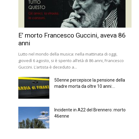
E’ morto Francesco Guccini, aveva 86
anni
Lutto nel mondo della musica: nella mattinata di oggi,
giovedì 6 agosto, si è spento all’età di 86 anni, Francesco
Guccini. L’artista è deceduto a...
50enne percepisce la pensione della
madre morta da oltre 10 anni:...
Incidente in A22 del Brennero: morto
46enne