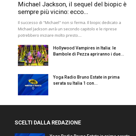
Michael Jackson, il sequel del biopic è
sempre più vicino: ecco...
Il successo di "Michael" non si ferma. Il biopic dedicato a
Michael Jackson avrà un secondo capitolo e le riprese
potrebbero iniziare molto presto....
Hollywood Vampires in Italia: le
Bambole di Pezza apriranno i due...
Yoga Radio Bruno Estate in prima
serata su Italia 1 con...
SCELTI DALLA REDAZIONE