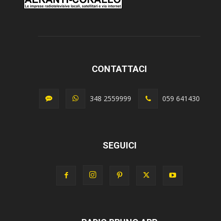
CONTATTACI
348 2559999
059 641430
SEGUICI