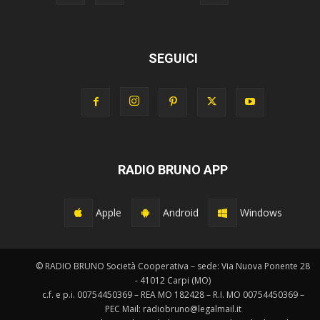
SEGUICI
RADIO BRUNO APP
Apple
Android
Windows
© RADIO BRUNO Società Cooperativa – sede: Via Nuova Ponente 28
- 41012 Carpi (MO)
c.f. e p.i. 00754450369 – REA MO 182428 – R.I. MO 00754450369 –
PEC Mail: radiobruno@legalmail.it