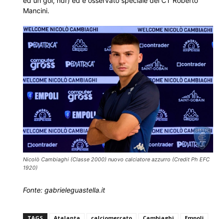
ed un gol, ndr) ed è osservato speciale del CT Roberto
Mancini.
Nicolò Cambiaghi (Classe 2000) nuovo calciatore azzurro (Credit Ph EFC
1920)
Fonte: gabrieleguastella.it
TAGS
Atalanta
calciomercato
Cambiaghi
Empoli