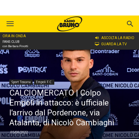
ORA IN ONDA
Home
Sport Toscana
Empoli F.C.
ASCOLTA LA RADIO
FANS CLUB
GUARDA LA TV
con Barbara Pinotti
Sport Toscana
Empoli F.C.
CALCIOMERCATO | Colpo
Empoli in attacco: è ufficiale
l’arrivo dal Pordenone, via
Atalanta, di Nicolò Cambiaghi
05/08/2022