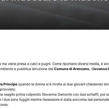
a ma viene presa a calci e pugni. Come riportano diversi media, è ac
’ambiente e pubblica istruzione del
Comune di Arenzano
, G
iovanna
a Principe
quando la donna si è rivolta ai due giovani chiedendo loro
provvisto.
e, ha reagito prima colpendo Giovanna Damonte con due schiaffi, poi s
ne i due sono fuggiti mentre l’assessore è stata soccorsa dal personal
corso.