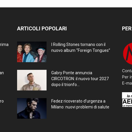
ARTICOLI POPOLARI
PER
prima
I Rolling Stones tornano con il
nuovo album “Foreign Tongues”
Conta
ran
Gabry Ponte annuncia
Per i
CIRCOTRON: il nuovo tour 2027
E-ma
dopo il trionfo...
bro
Fedez ricoverato d’urgenza a
Milano: nuovi problemi di salute