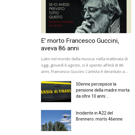
E’ morto Francesco Guccini,
aveva 86 anni
Lutto nel mondo della musica: nella mattinata di
oggi, giovedì 6 agosto, si è spento all’età di 86
anni, Francesco Guccini. L’artista è deceduto a...
50enne percepisce la
pensione della madre morta
da oltre 10 anni:...
Incidente in A22 del
Brennero: morto 46enne