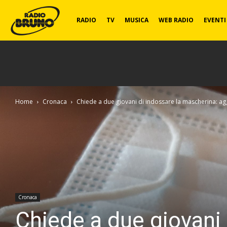
Radio
RADIO
TV
MUSICA
WEB RADIO
EVENTI
Bruno
Home
Cronaca
Chiede a due giovani di indossare la mascherina: aggr
Cronaca
Chiede a due giovani 