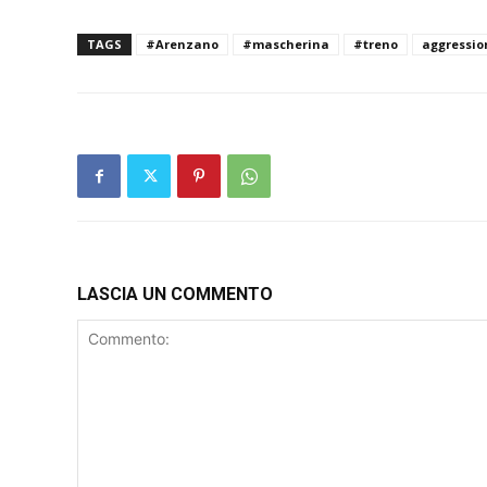
TAGS
#Arenzano
#mascherina
#treno
aggressio
LASCIA UN COMMENTO