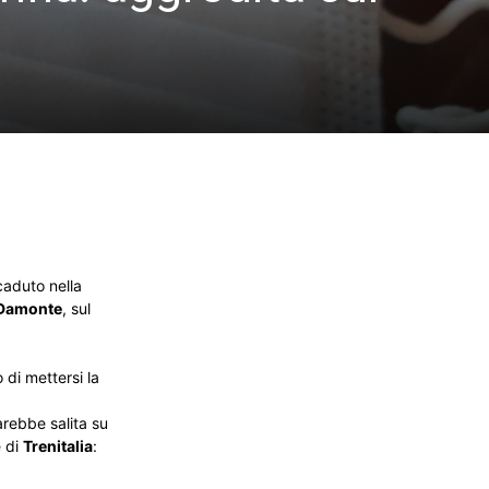
caduto nella
 Damonte
, sul
 di mettersi la
arebbe salita su
e di
Trenitalia
: