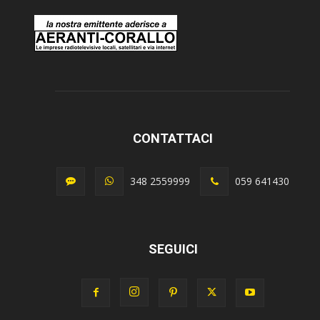
CONTATTACI
348 2559999
059 641430
SEGUICI