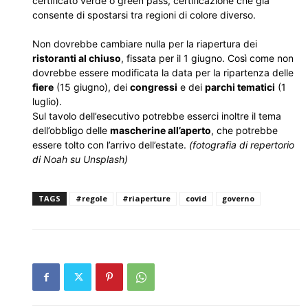
certificato verde o green pass, certificazione che già
consente di spostarsi tra regioni di colore diverso.
Non dovrebbe cambiare nulla per la riapertura dei
ristoranti al chiuso
, fissata per il 1 giugno. Così come non
dovrebbe essere modificata la data per la ripartenza delle
fiere
(15 giugno), dei
congressi
e dei
parchi tematici
(1
luglio).
Sul tavolo dell’esecutivo potrebbe esserci inoltre il tema
dell’obbligo delle
mascherine all’aperto
, che potrebbe
essere tolto con l’arrivo dell’estate.
(fotografia di repertorio
di
Noah
su
Unsplash
)
TAGS
#regole
#riaperture
covid
governo