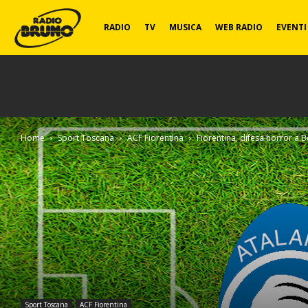
Radio
RADIO
TV
MUSICA
WEB RADIO
EVENTI
Bruno
Home
Sport Toscana
ACF Fiorentina
Fiorentina, difesa horror a 
Sport Toscana
ACF Fiorentina