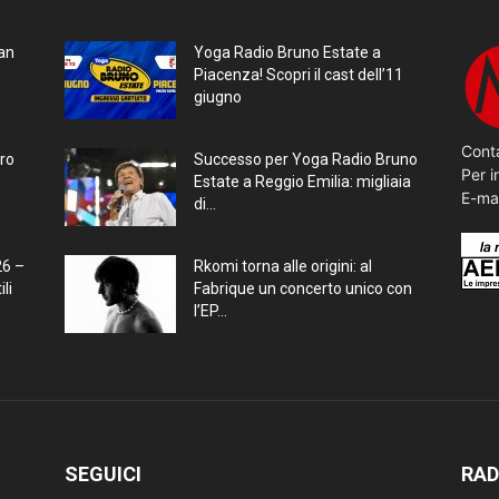
ran
Yoga Radio Bruno Estate a
Piacenza! Scopri il cast dell’11
giugno
Conta
bro
Successo per Yoga Radio Bruno
Per i
Estate a Reggio Emilia: migliaia
E-ma
di...
26 –
Rkomi torna alle origini: al
li
Fabrique un concerto unico con
l’EP...
SEGUICI
RAD