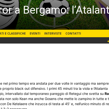
rror a Bergamo: l’Atalan
ATI E CLASSIFICHE
EVENTI
INTERVISTE
CONTATTI
he nel primo tempo era andata per due volte in vantaggio ma sempre 
 proprio black out difensivo. I primi 45 minuti tra la viola e l’Atalanta 
ggio, intervallato dal temporaneo pareggio di Retegui che svetta su
Ra
nista non solo Kean ma anche Gosens che mette lo zampino in tutte e t
o, con De Ketelaere che inzucca di testa al 45′ e, nell’unico minuto di 
il 3-2 nerazzurro.