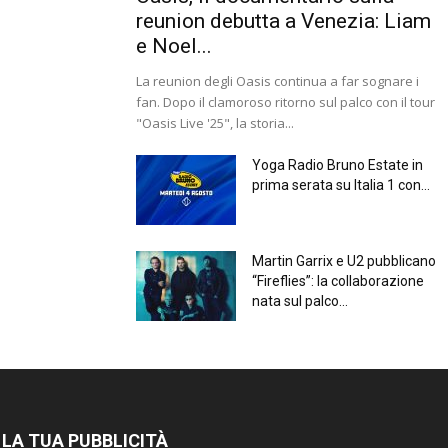
reunion debutta a Venezia: Liam
e Noel...
La reunion degli Oasis continua a far sognare i
fan. Dopo il clamoroso ritorno sul palco con il tour
"Oasis Live '25", la storia...
Yoga Radio Bruno Estate in
prima serata su Italia 1 con...
Martin Garrix e U2 pubblicano
“Fireflies”: la collaborazione
nata sul palco...
 LA TUA PUBBLICITÀ