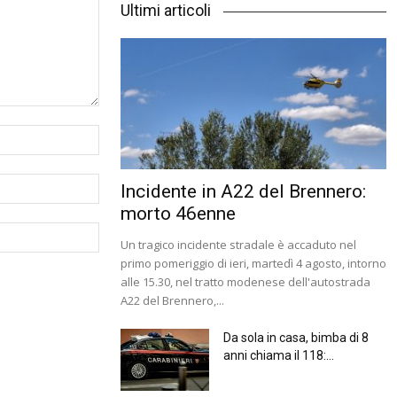
Ultimi articoli
Incidente in A22 del Brennero:
morto 46enne
Un tragico incidente stradale è accaduto nel
primo pomeriggio di ieri, martedì 4 agosto, intorno
alle 15.30, nel tratto modenese dell'autostrada
A22 del Brennero,...
Da sola in casa, bimba di 8
anni chiama il 118:...