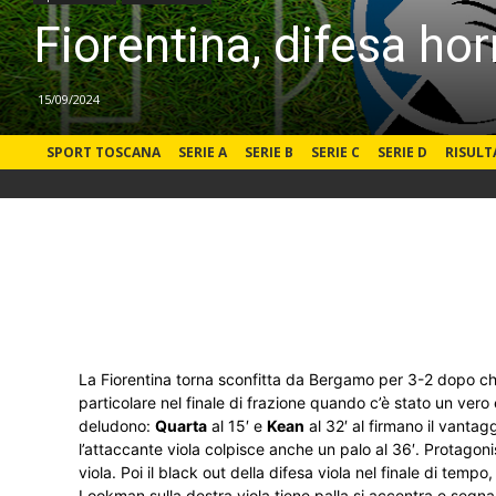
Fiorentina, difesa ho
15/09/2024
SPORT TOSCANA
SERIE A
SERIE B
SERIE C
SERIE D
RISULT
La Fiorentina torna sconfitta da Bergamo per 3-2 dopo c
particolare nel finale di frazione quando c’è stato un vero e
deludono:
Quarta
al 15′ e
Kean
al 32′ al firmano il vanta
l’attaccante viola colpisce anche un palo al 36′. Protago
viola. Poi il black out della difesa viola nel finale di temp
Lookman sulla destra viola tiene palla si accentra e segna 