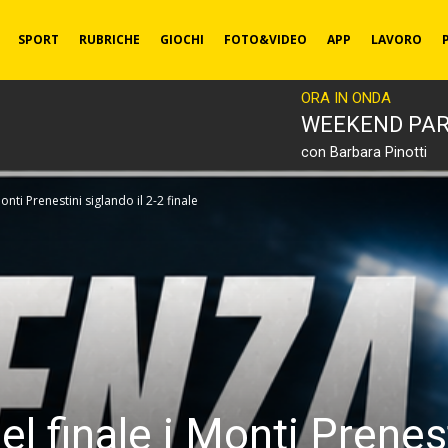
SPORT
RUBRICHE
GIOCHI
FOTO&VIDEO
APP
LAVORO
ORA IN ONDA
WEEKEND PA
con Barbara Pinotti
onti Prenestini siglando il 2-2 finale
el finale i Monti Prenest