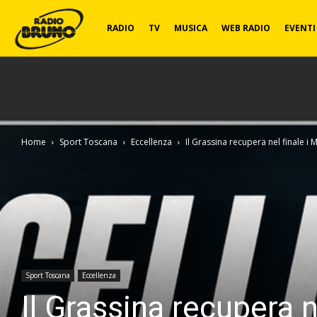
Radio
RADIO
TV
MUSICA
WEB RADIO
EVENTI
Bruno
Home
Sport Toscana
Eccellenza
Il Grassina recupera nel finale i M
Sport Toscana
Eccellenza
Il Grassina recupera n