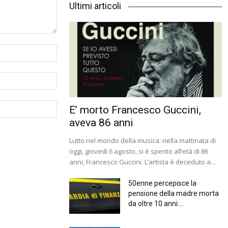
Ultimi articoli
E’ morto Francesco Guccini,
aveva 86 anni
Lutto nel mondo della musica: nella mattinata di
oggi, giovedì 6 agosto, si è spento all’età di 86
anni, Francesco Guccini. L’artista è deceduto a...
50enne percepisce la
pensione della madre morta
da oltre 10 anni:...