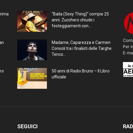
prima
“Baila (Sexy Thing)” compie 25
anni: Zucchero chiude i
festeggiamenti con...
Conta
ran
Madame, Caparezza e Carmen
Per i
Consoli tra i finalisti delle Targhe
E-ma
Tenco...
bro
50 anni di Radio Bruno – Il Libro
ufficiale
SEGUICI
RAD