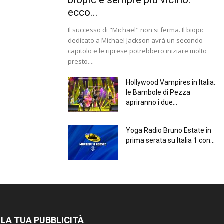
ecco...
Il successo di "Michael" non si ferma. Il biopic
dedicato a Michael Jackson avrà un secondo
capitolo e le riprese potrebbero iniziare molto
presto....
Hollywood Vampires in Italia:
le Bambole di Pezza
apriranno i due...
Yoga Radio Bruno Estate in
prima serata su Italia 1 con...
 LA TUA PUBBLICITÀ