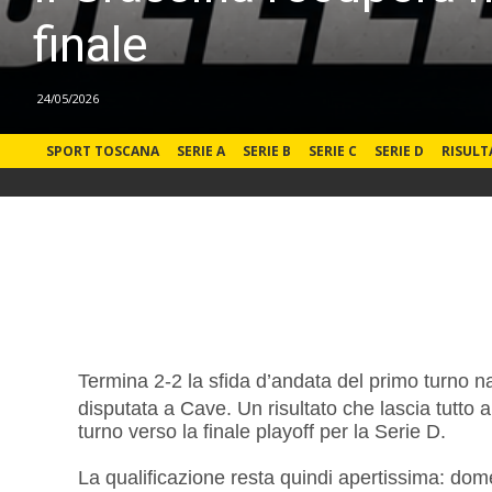
finale
24/05/2026
SPORT TOSCANA
SERIE A
SERIE B
SERIE C
SERIE D
RISULT
Termina 2-2 la sfida d’andata del primo turno na
disputata a Cave. Un risultato che lascia tutto a
turno verso la finale playoff per la Serie D.
La qualificazione resta quindi apertissima: dome