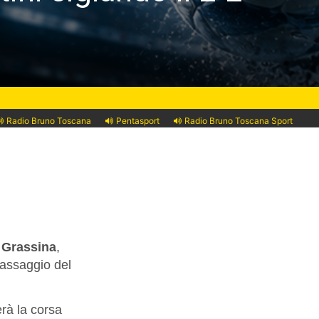
Radio Bruno Toscana
Pentasport
Radio Bruno Toscana Sport
e
Grassina
,
 passaggio del
erà la corsa