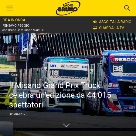
ORA IN ONDA
Home
Sport
ASCOLTA LA RADIO
PENSAVO PEGGIO
GUARDA LA TV
con Bruno De Minico e Mary Be
Sport
Il Misano Grand Prix Truck
celebra un’edizione da 44.015
spettatori
01/06/2026