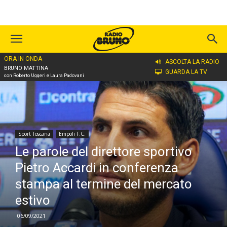
ORA IN ONDA
Home
Sport Toscana
Empoli F.C.
ASCOLTA LA RADIO
BRUNO MATTINA
GUARDA LA TV
con Roberto Uggeri e Laura Padovani
Sport Toscana
Empoli F.C.
Le parole del direttore sportivo
Pietro Accardi in conferenza
stampa al termine del mercato
estivo
06/09/2021