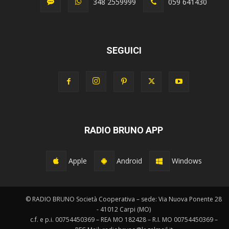
348 2559999
059 641430
SEGUICI
RADIO BRUNO APP
Apple
Android
Windows
© RADIO BRUNO Società Cooperativa – sede: Via Nuova Ponente 28
- 41012 Carpi (MO)
c.f. e p.i. 00754450369 – REA MO 182428 – R.I. MO 00754450369 –