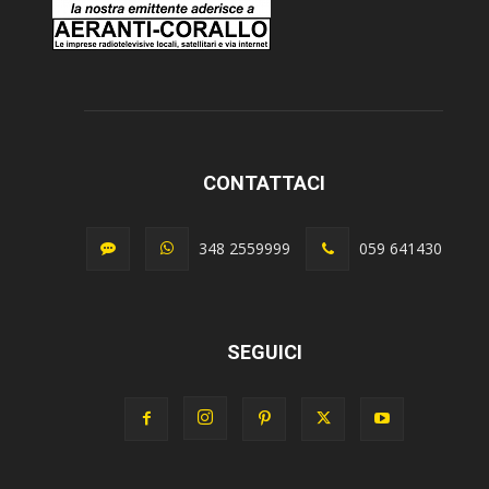
CONTATTACI
348 2559999
059 641430
SEGUICI