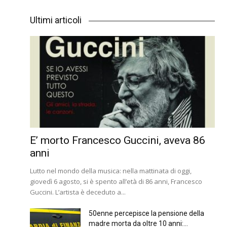
Ultimi articoli
E’ morto Francesco Guccini, aveva 86
anni
Lutto nel mondo della musica: nella mattinata di oggi,
giovedì 6 agosto, si è spento all’età di 86 anni, Francesco
Guccini. L’artista è deceduto a...
50enne percepisce la pensione della
madre morta da oltre 10 anni:...