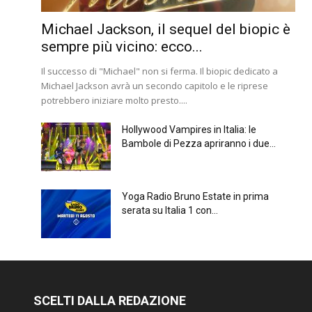
Michael Jackson, il sequel del biopic è
sempre più vicino: ecco...
Il successo di "Michael" non si ferma. Il biopic dedicato a
Michael Jackson avrà un secondo capitolo e le riprese
potrebbero iniziare molto presto....
Hollywood Vampires in Italia: le
Bambole di Pezza apriranno i due...
Yoga Radio Bruno Estate in prima
serata su Italia 1 con...
SCELTI DALLA REDAZIONE