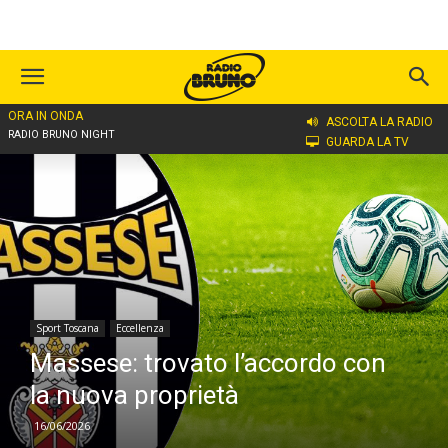
ORA IN ONDA
Home
Sport Toscana
Eccellenza
ASCOLTA LA RADIO
RADIO BRUNO NIGHT
GUARDA LA TV
Sport Toscana
Eccellenza
Massese: trovato l’accordo con
la nuova proprietà
16/06/2026