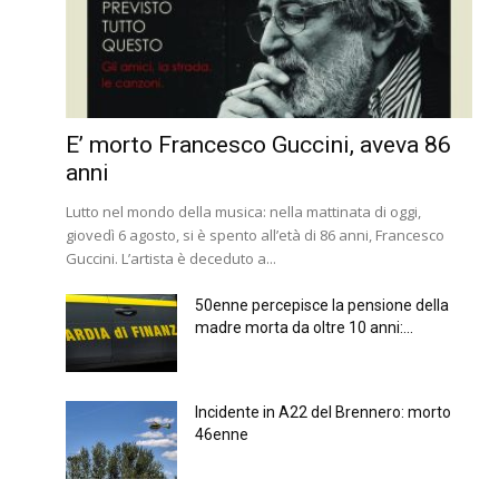
E’ morto Francesco Guccini, aveva 86
anni
Lutto nel mondo della musica: nella mattinata di oggi,
giovedì 6 agosto, si è spento all’età di 86 anni, Francesco
Guccini. L’artista è deceduto a...
50enne percepisce la pensione della
madre morta da oltre 10 anni:...
Incidente in A22 del Brennero: morto
46enne