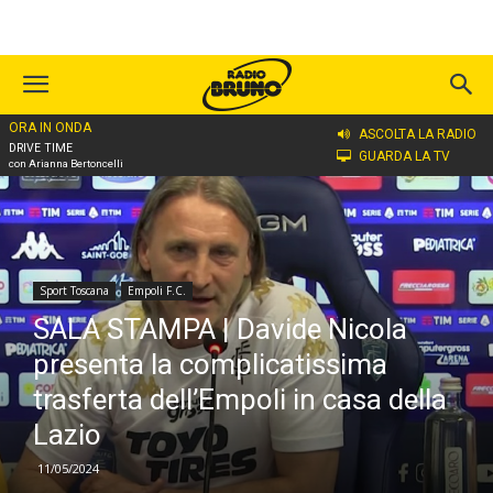
ORA IN ONDA
Home
Sport Toscana
Empoli F.C.
ASCOLTA LA RADIO
DRIVE TIME
GUARDA LA TV
con Arianna Bertoncelli
Sport Toscana
Empoli F.C.
SALA STAMPA | Davide Nicola
presenta la complicatissima
trasferta dell’Empoli in casa della
Lazio
11/05/2024