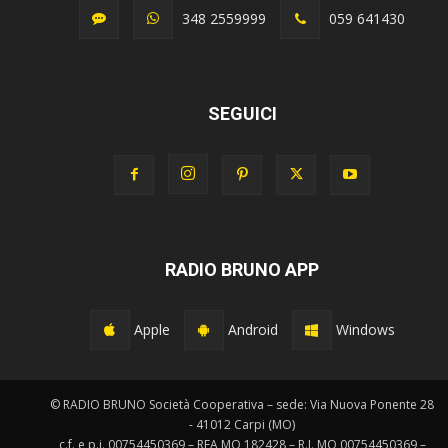
348 2559999
059 641430
SEGUICI
RADIO BRUNO APP
Apple
Android
Windows
© RADIO BRUNO Società Cooperativa – sede: Via Nuova Ponente 28
- 41012 Carpi (MO)
c.f. e p.i. 00754450369 – REA MO 182428 – R.I. MO 00754450369 –