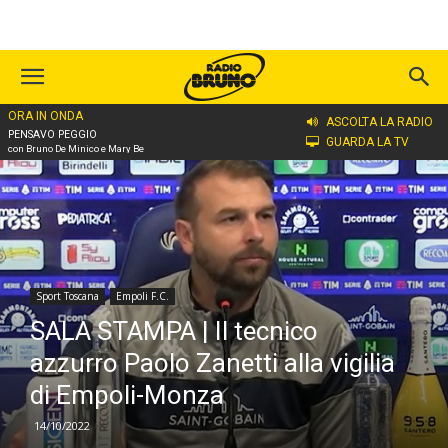
ORA IN ONDA
Home
Sport Toscana
Empoli F.C.
ASCOLTA LA RADIO
PENSAVO PEGGIO
GUARDA LA TV
con Bruno De Minico e Mary Be
Sport Toscana
Empoli F.C.
SALA STAMPA | Il tecnico
azzurro Paolo Zanetti alla vigilia
di Empoli-Monza
14/10/2022