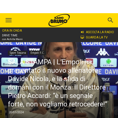
ORA IN ONDA
Home
Sport Toscana
Empoli F.C.
ASCOLTA LA RADIO
DRIVE TIME
GUARDA LA TV
con Achille Maini
Sport Toscana
Empoli F.C.
SALA STAMPA | L’Empoli ha
presentato il nuovo allenatore
Davide Nicola, e la sfida di
domani con il Monza. Il Direttore
Pietro Accardi: “è un segnale
forte, non vogliamo retrocedere!”
20/01/2024