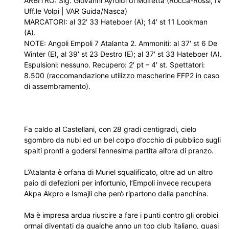
ARBITRO: Sig. Giovanni Ayroldi di Molfetta (Rocca-Rossi, IV
Uff.le Volpi | VAR Guida/Nasca)
MARCATORI: al 32′ 33 Hateboer (A); 14′ st 11 Lookman
(A).
NOTE: Angoli Empoli 7 Atalanta 2. Ammoniti: al 37′ st 6 De
Winter (E), al 39′ st 23 Destro (E); al 37′ st 33 Hateboer (A).
Espulsioni: nessuno. Recupero: 2′ pt – 4′ st. Spettatori:
8.500 (raccomandazione utilizzo mascherine FFP2 in caso
di assembramento).
Fa caldo al Castellani, con 28 gradi centigradi, cielo
sgombro da nubi ed un bel colpo d’occhio di pubblico sugli
spalti pronti a godersi l’ennesima partita all’ora di pranzo.
L’Atalanta è orfana di Muriel squalificato, oltre ad un altro
paio di defezioni per infortunio, l’Empoli invece recupera
Akpa Akpro e Ismajli che però ripartono dalla panchina.
Ma è impresa ardua riuscire a fare i punti contro gli orobici
ormai diventati da qualche anno un top club italiano, quasi