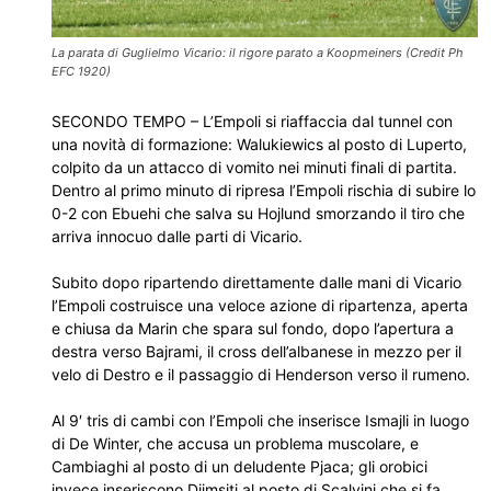
La parata di Guglielmo Vicario: il rigore parato a Koopmeiners (Credit Ph
EFC 1920)
SECONDO TEMPO – L’Empoli si riaffaccia dal tunnel con
una novità di formazione: Walukiewics al posto di Luperto,
colpito da un attacco di vomito nei minuti finali di partita.
Dentro al primo minuto di ripresa l’Empoli rischia di subire lo
0-2 con Ebuehi che salva su Hojlund smorzando il tiro che
arriva innocuo dalle parti di Vicario.
Subito dopo ripartendo direttamente dalle mani di Vicario
l’Empoli costruisce una veloce azione di ripartenza, aperta
e chiusa da Marin che spara sul fondo, dopo l’apertura a
destra verso Bajrami, il cross dell’albanese in mezzo per il
velo di Destro e il passaggio di Henderson verso il rumeno.
Al 9′ tris di cambi con l’Empoli che inserisce Ismajli in luogo
di De Winter, che accusa un problema muscolare, e
Cambiaghi al posto di un deludente Pjaca; gli orobici
invece inseriscono Djimsiti al posto di Scalvini che si fa