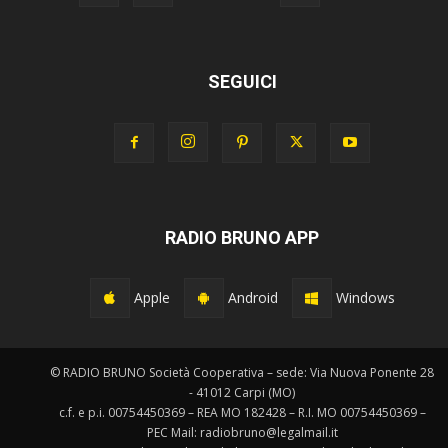
SEGUICI
RADIO BRUNO APP
Apple
Android
Windows
© RADIO BRUNO Società Cooperativa – sede: Via Nuova Ponente 28
- 41012 Carpi (MO)
c.f. e p.i. 00754450369 – REA MO 182428 – R.I. MO 00754450369 –
PEC Mail: radiobruno@legalmail.it