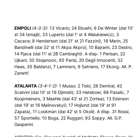
EMPOLI
(4-3-3)
: 13 Vicario; 24 Ebuehi, 6 De Winter (dal 10′
st 34 Ismajli), 33 Luperto (dal 1′ st 4 Walukiewicz), 3
Cacace; 8 Henderson (dal 21′ st 21 Fazzini), 18 Marin, 25
Bandinelli (dal 32′ st 11 Akpa Akpro); 10 Bajrami, 23 Destro,
14 Pjaca (dal 11′ st 28 Cambiaghi). A disp. 1 Perisan, 22
Ujkani; 30 Stojanovic, 65 Parisi, 20 Degli Innocenti, 32
Haas, 35 Baldanzi, 7 Lammers, 9 Satriano, 17 Ekong. All. P.
Zanetti
ATALANTA
(3-4-1-2)
: 1 Musso; 2 Toloi, 28 Demiral, 42
Scalvini (dal 10′ st 19 Djimsiti); 33 Hateboer, 88 Pasalic, 7
Koopmeiners, 3 Maehle (dal 43′ st 21 Zortea); 13 Ederson
(dal 19′ st 18 Malinovskyi); 17 Hojlund (dal 19′ st 91
Zapata), 11 Lookman (dal 42′ st 5 Okoli). A disp. 31 Rossi,
57 Sportiello; 10 Boga, 22 Ruggeri, 93 Soppy. All. G.P.
Gasperini