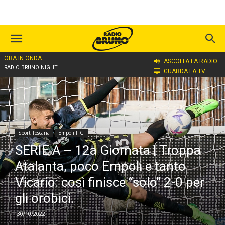
ORA IN ONDA
Home
Sport Toscana
Empoli F.C.
ASCOLTA LA RADIO
RADIO BRUNO NIGHT
GUARDA LA TV
Sport Toscana
Empoli F.C.
SERIE A – 12a Giornata | Troppa
Atalanta, poco Empoli e tanto
Vicario: così finisce “solo” 2-0 per
gli orobici.
30/10/2022