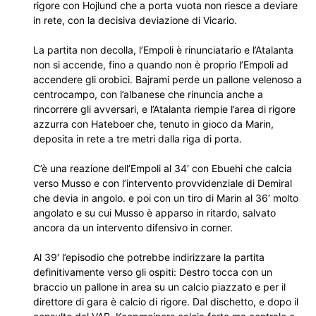
rigore con Hojlund che a porta vuota non riesce a deviare
in rete, con la decisiva deviazione di Vicario.
La partita non decolla, l’Empoli è rinunciatario e l’Atalanta
non si accende, fino a quando non è proprio l’Empoli ad
accendere gli orobici. Bajrami perde un pallone velenoso a
centrocampo, con l’albanese che rinuncia anche a
rincorrere gli avversari, e l’Atalanta riempie l’area di rigore
azzurra con Hateboer che, tenuto in gioco da Marin,
deposita in rete a tre metri dalla riga di porta.
C’è una reazione dell’Empoli al 34′ con Ebuehi che calcia
verso Musso e con l’intervento provvidenziale di Demiral
che devia in angolo. e poi con un tiro di Marin al 36′ molto
angolato e su cui Musso è apparso in ritardo, salvato
ancora da un intervento difensivo in corner.
Al 39′ l’episodio che potrebbe indirizzare la partita
definitivamente verso gli ospiti: Destro tocca con un
braccio un pallone in area su un calcio piazzato e per il
direttore di gara è calcio di rigore. Dal dischetto, e dopo il