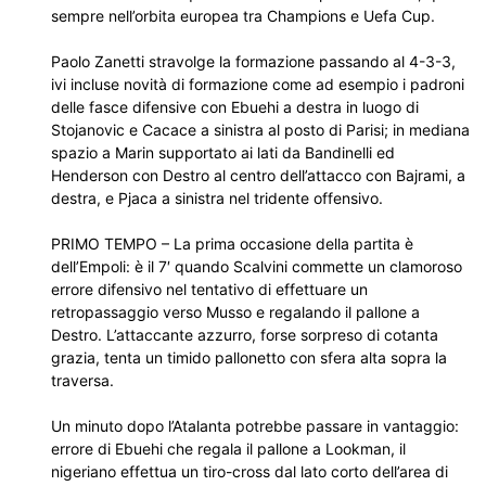
sempre nell’orbita europea tra Champions e Uefa Cup.
Paolo Zanetti stravolge la formazione passando al 4-3-3,
ivi incluse novità di formazione come ad esempio i padroni
delle fasce difensive con Ebuehi a destra in luogo di
Stojanovic e Cacace a sinistra al posto di Parisi; in mediana
spazio a Marin supportato ai lati da Bandinelli ed
Henderson con Destro al centro dell’attacco con Bajrami, a
destra, e Pjaca a sinistra nel tridente offensivo.
PRIMO TEMPO – La prima occasione della partita è
dell’Empoli: è il 7′ quando Scalvini commette un clamoroso
errore difensivo nel tentativo di effettuare un
retropassaggio verso Musso e regalando il pallone a
Destro. L’attaccante azzurro, forse sorpreso di cotanta
grazia, tenta un timido pallonetto con sfera alta sopra la
traversa.
Un minuto dopo l’Atalanta potrebbe passare in vantaggio:
errore di Ebuehi che regala il pallone a Lookman, il
nigeriano effettua un tiro-cross dal lato corto dell’area di