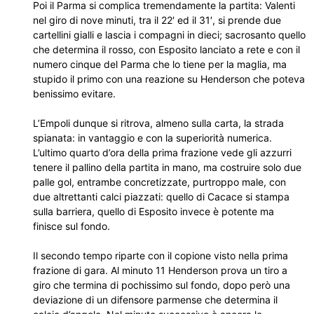
Poi il Parma si complica tremendamente la partita: Valenti
nel giro di nove minuti, tra il 22′ ed il 31′, si prende due
cartellini gialli e lascia i compagni in dieci; sacrosanto quello
che determina il rosso, con Esposito lanciato a rete e con il
numero cinque del Parma che lo tiene per la maglia, ma
stupido il primo con una reazione su Henderson che poteva
benissimo evitare.
L’Empoli dunque si ritrova, almeno sulla carta, la strada
spianata: in vantaggio e con la superiorità numerica.
L’ultimo quarto d’ora della prima frazione vede gli azzurri
tenere il pallino della partita in mano, ma costruire solo due
palle gol, entrambe concretizzate, purtroppo male, con
due altrettanti calci piazzati: quello di Cacace si stampa
sulla barriera, quello di Esposito invece è potente ma
finisce sul fondo.
Il secondo tempo riparte con il copione visto nella prima
frazione di gara. Al minuto 11 Henderson prova un tiro a
giro che termina di pochissimo sul fondo, dopo però una
deviazione di un difensore parmense che determina il