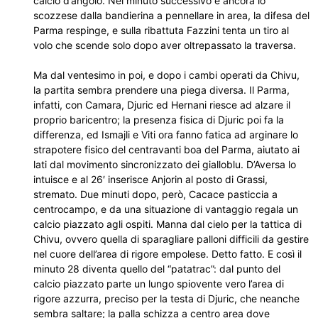
calcio d’angolo. Nel minuto successivo è ancora lo
scozzese dalla bandierina a pennellare in area, la difesa del
Parma respinge, e sulla ribattuta Fazzini tenta un tiro al
volo che scende solo dopo aver oltrepassato la traversa.
Ma dal ventesimo in poi, e dopo i cambi operati da Chivu,
la partita sembra prendere una piega diversa. Il Parma,
infatti, con Camara, Djuric ed Hernani riesce ad alzare il
proprio baricentro; la presenza fisica di Djuric poi fa la
differenza, ed Ismajli e Viti ora fanno fatica ad arginare lo
strapotere fisico del centravanti boa del Parma, aiutato ai
lati dal movimento sincronizzato dei gialloblu. D’Aversa lo
intuisce e al 26′ inserisce Anjorin al posto di Grassi,
stremato. Due minuti dopo, però, Cacace pasticcia a
centrocampo, e da una situazione di vantaggio regala un
calcio piazzato agli ospiti. Manna dal cielo per la tattica di
Chivu, ovvero quella di sparagliare palloni difficili da gestire
nel cuore dell’area di rigore empolese. Detto fatto. E così il
minuto 28 diventa quello del “patatrac”: dal punto del
calcio piazzato parte un lungo spiovente vero l’area di
rigore azzurra, preciso per la testa di Djuric, che neanche
sembra saltare; la palla schizza a centro area dove