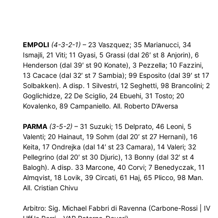
EMPOLI
(4-3-2-1)
– 23 Vaszquez; 35 Marianucci, 34
Ismajli, 21 Viti; 11 Gyasi, 5 Grassi (dal 26′ st 8 Anjorin), 6
Henderson (dal 39′ st 90 Konate), 3 Pezzella; 10 Fazzini,
13 Cacace (dal 32′ st 7 Sambia); 99 Esposito (dal 39′ st 17
Solbakken). A disp. 1 Silvestri, 12 Seghetti, 98 Brancolini; 2
Goglichidze, 22 De Sciglio, 24 Ebuehi, 31 Tosto; 20
Kovalenko, 89 Campaniello. All. Roberto D’Aversa
PARMA
(3-5-2)
– 31 Suzuki; 15 Delprato, 46 Leoni, 5
Valenti; 20 Hainaut, 19 Sohm (dal 20′ st 27 Hernani), 16
Keita, 17 Ondrejka (dal 14′ st 23 Camara), 14 Valeri; 32
Pellegrino (dal 20′ st 30 Djuric), 13 Bonny (dal 32′ st 4
Balogh). A disp. 33 Marcone, 40 Corvi; 7 Benedyczak, 11
Almqvist, 18 Lovik, 39 Circati, 61 Haj, 65 Plicco, 98 Man.
All. Cristian Chivu
Arbitro: Sig. Michael Fabbri di Ravenna (Carbone-Rossi | IV