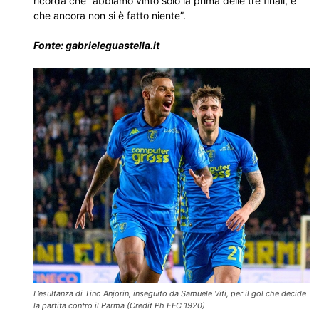
ricorda che “abbiamo vinto solo la prima delle tre finali, e
che ancora non si è fatto niente”.
Fonte: gabrieleguastella.it
L’esultanza di Tino Anjorin, inseguito da Samuele Viti, per il gol che decide
la partita contro il Parma (Credit Ph EFC 1920)