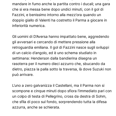
mandare in fumo anche la partita contro i ducali; una gara
che si era messa bene dopo undici minuti, con il gol di
Fazzini, e benissimo intorno alla mezz’ora quando un
doppio giallo di Valenti ha costretto il Parma a giocare in
inferiorità numerica.
Gli uomini di D’Aversa hanno impattato bene, aggredendo
gli avversari e cercando di mettere pressione alla
retroguardia emiliana. Il gol di Fazzini nasce sugli sviluppi
di un calcio d’angolo, ed è uno schema studiato in
settimana: Henderson dalla bandierina disegna un
rasoterra per il numero dieci azzurro che, sbucando da
dietro, piazza la palla sotto la traversa, là dove Suzuki non
può arrivare.
L’uno a zero galvanizza il Castellani, ma il Parma non si
scompone e cinque minuti dopo sfiora l’immediato pari con
un colpo di testa di Pellegrino, cross da destra di Sohm,
che sfila di poco sul fondo, sorprendendo tutta la difesa
azzurra, anche se schierata.