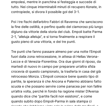
empolesi, mentre in panchina si festeggia e succede di
tutto. Nei cinque interminabili minuti di recupero Konate, in
contropiede, si divora il possibile gol del 3-1.
Poi i tre fischi dell’arbitro Fabbri di Ravenna che sanciscono
la fine delle ostilità, e perfino quello del clamoroso più lungo
digiuno da vittorie della storia del club. Empoli batte Parma
2-1, “alleluja alleluja”, e si torna finalmente a respirare il
gusto pieno di una vittoria, e dei tre punti.
Tre punti che fanno passare almeno per una notte l’Empoli
fuori dalla zona retrocessione, in attesa di Hellas Verona-
Lecce e di Venezia-Fiorentina. Ora due giorni di riposo, da
martedì di nuovo in campo per preparare un’altra sfida
crocevia di questo campionato, la trasferta in casa del già
retrocesso Monza. L’Empoli conosce bene questo tipo di
partite, la speranza è che Ancona e Palermo abbiano fatto
scuola e che possano servire come panacea per non fallire
un’altra volta, perché in fondo ha ragione mister D’Aversa
quando dice che “partite facili non esistono”, e come
quando subito dopo Empoli-Parma in sala stampa ci