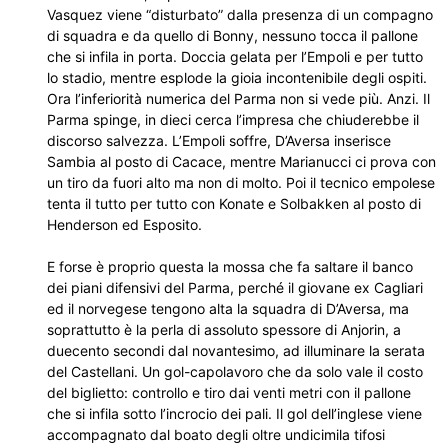
Vasquez viene “disturbato” dalla presenza di un compagno
di squadra e da quello di Bonny, nessuno tocca il pallone
che si infila in porta. Doccia gelata per l’Empoli e per tutto
lo stadio, mentre esplode la gioia incontenibile degli ospiti.
Ora l’inferiorità numerica del Parma non si vede più. Anzi. Il
Parma spinge, in dieci cerca l’impresa che chiuderebbe il
discorso salvezza. L’Empoli soffre, D’Aversa inserisce
Sambia al posto di Cacace, mentre Marianucci ci prova con
un tiro da fuori alto ma non di molto. Poi il tecnico empolese
tenta il tutto per tutto con Konate e Solbakken al posto di
Henderson ed Esposito.
E forse è proprio questa la mossa che fa saltare il banco
dei piani difensivi del Parma, perché il giovane ex Cagliari
ed il norvegese tengono alta la squadra di D’Aversa, ma
soprattutto è la perla di assoluto spessore di Anjorin, a
duecento secondi dal novantesimo, ad illuminare la serata
del Castellani. Un gol-capolavoro che da solo vale il costo
del biglietto: controllo e tiro dai venti metri con il pallone
che si infila sotto l’incrocio dei pali. Il gol dell’inglese viene
accompagnato dal boato degli oltre undicimila tifosi