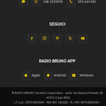
348 2559999
059 641430
SEGUICI
RADIO BRUNO APP
Apple
Android
Windows
© RADIO BRUNO Società Cooperativa – sede: Via Nuova Ponente 28
- 41012 Carpi (MO)
c.f. e p.i. 00754450369 – REA MO 182428 – R.I. MO 00754450369 –