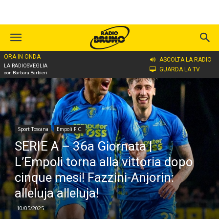
ORA IN ONDA
Home
Sport Toscana
Empoli F.C.
ASCOLTA LA RADIO
LA RADIOSVEGLIA
GUARDA LA TV
con Barbara Barbieri
Sport Toscana
Empoli F.C.
SERIE A – 36a Giornata |
L’Empoli torna alla vittoria dopo
cinque mesi! Fazzini-Anjorin:
alleluja alleluja!
10/05/2025