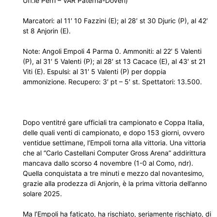
Uff.le Perri – VAR Paterna-Doveri)
Marcatori: al 11′ 10 Fazzini (E); al 28′ st 30 Djuric (P), al 42′
st 8 Anjorin (E).
Note: Angoli Empoli 4 Parma 0. Ammoniti: al 22′ 5 Valenti
(P), al 31′ 5 Valenti (P); al 28′ st 13 Cacace (E), al 43′ st 21
Viti (E). Espulsi: al 31′ 5 Valenti (P) per doppia
ammonizione. Recupero: 3′ pt – 5′ st. Spettatori: 13.500.
Dopo ventitré gare ufficiali tra campionato e Coppa Italia,
delle quali venti di campionato, e dopo 153 giorni, ovvero
ventidue settimane, l’Empoli torna alla vittoria. Una vittoria
che al “Carlo Castellani Computer Gross Arena” addirittura
mancava dallo scorso 4 novembre (1-0 al Como, ndr).
Quella conquistata a tre minuti e mezzo dal novantesimo,
grazie alla prodezza di Anjorin, è la prima vittoria dell’anno
solare 2025.
Ma l’Empoli ha faticato, ha rischiato, seriamente rischiato, di