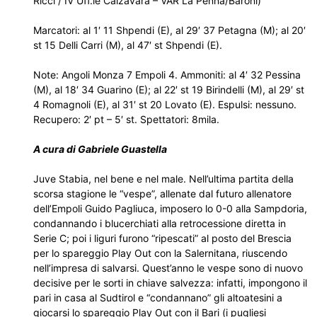
Ricci / IV Uff.le Calzavara – VAR La Penna/Baroni)
Marcatori: al 1′ 11 Shpendi (E), al 29′ 37 Petagna (M); al 20′
st 15 Delli Carri (M), al 47′ st Shpendi (E).
Note: Angoli Monza 7 Empoli 4. Ammoniti: al 4′ 32 Pessina
(M), al 18′ 34 Guarino (E); al 22′ st 19 Birindelli (M), al 29′ st
4 Romagnoli (E), al 31′ st 20 Lovato (E). Espulsi: nessuno.
Recupero: 2′ pt – 5′ st. Spettatori: 8mila.
A cura di Gabriele Guastella
Juve Stabia, nel bene e nel male. Nell’ultima partita della
scorsa stagione le “vespe”, allenate dal futuro allenatore
dell’Empoli Guido Pagliuca, imposero lo 0-0 alla Sampdoria,
condannando i blucerchiati alla retrocessione diretta in
Serie C; poi i liguri furono “ripescati” al posto del Brescia
per lo spareggio Play Out con la Salernitana, riuscendo
nell’impresa di salvarsi. Quest’anno le vespe sono di nuovo
decisive per le sorti in chiave salvezza: infatti, impongono il
pari in casa al Sudtirol e “condannano” gli altoatesini a
giocarsi lo spareggio Play Out con il Bari (i pugliesi