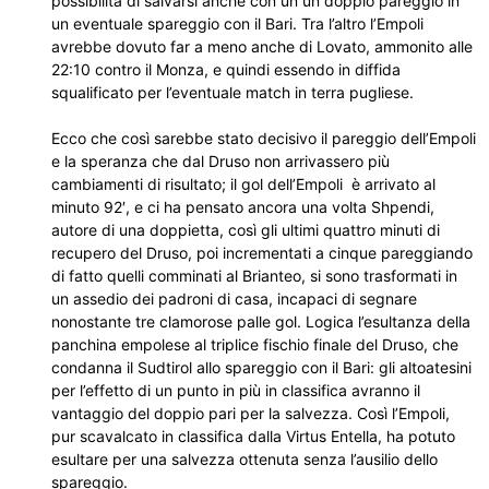
possibilità di salvarsi anche con un un doppio pareggio in
un eventuale spareggio con il Bari. Tra l’altro l’Empoli
avrebbe dovuto far a meno anche di Lovato, ammonito alle
22:10 contro il Monza, e quindi essendo in diffida
squalificato per l’eventuale match in terra pugliese.
Ecco che così sarebbe stato decisivo il pareggio dell’Empoli
e la speranza che dal Druso non arrivassero più
cambiamenti di risultato; il gol dell’Empoli è arrivato al
minuto 92′, e ci ha pensato ancora una volta Shpendi,
autore di una doppietta, così gli ultimi quattro minuti di
recupero del Druso, poi incrementati a cinque pareggiando
di fatto quelli comminati al Brianteo, si sono trasformati in
un assedio dei padroni di casa, incapaci di segnare
nonostante tre clamorose palle gol. Logica l’esultanza della
panchina empolese al triplice fischio finale del Druso, che
condanna il Sudtirol allo spareggio con il Bari: gli altoatesini
per l’effetto di un punto in più in classifica avranno il
vantaggio del doppio pari per la salvezza. Così l’Empoli,
pur scavalcato in classifica dalla Virtus Entella, ha potuto
esultare per una salvezza ottenuta senza l’ausilio dello
spareggio.