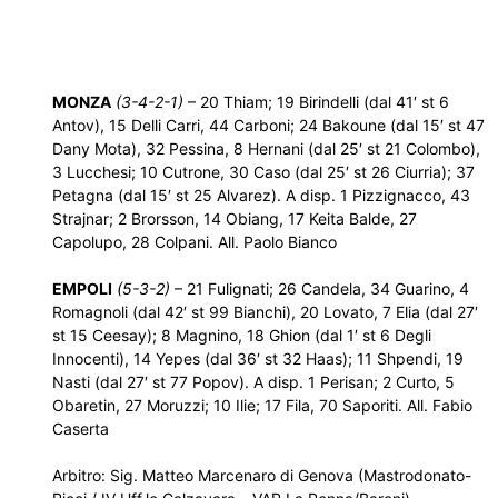
MONZA
(3-4-2-1)
– 20 Thiam; 19 Birindelli (dal 41′ st 6
Antov), 15 Delli Carri, 44 Carboni; 24 Bakoune (dal 15′ st 47
Dany Mota), 32 Pessina, 8 Hernani (dal 25′ st 21 Colombo),
3 Lucchesi; 10 Cutrone, 30 Caso (dal 25′ st 26 Ciurria); 37
Petagna (dal 15′ st 25 Alvarez). A disp. 1 Pizzignacco, 43
Strajnar; 2 Brorsson, 14 Obiang, 17 Keita Balde, 27
Capolupo, 28 Colpani. All. Paolo Bianco
EMPOLI
(5-3-2)
– 21 Fulignati; 26 Candela, 34 Guarino, 4
Romagnoli (dal 42′ st 99 Bianchi), 20 Lovato, 7 Elia (dal 27′
st 15 Ceesay); 8 Magnino, 18 Ghion (dal 1′ st 6 Degli
Innocenti), 14 Yepes (dal 36′ st 32 Haas); 11 Shpendi, 19
Nasti (dal 27′ st 77 Popov). A disp. 1 Perisan; 2 Curto, 5
Obaretin, 27 Moruzzi; 10 Ilie; 17 Fila, 70 Saporiti. All. Fabio
Caserta
Arbitro: Sig. Matteo Marcenaro di Genova (Mastrodonato-