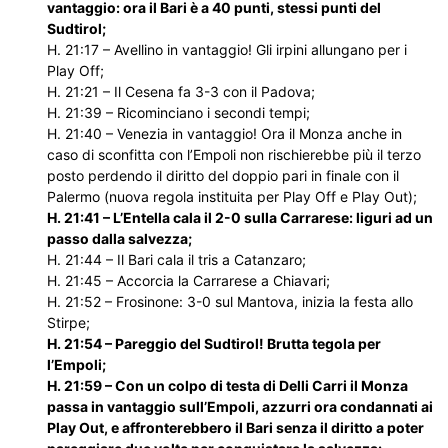
vantaggio: ora il Bari è a 40 punti, stessi punti del
Sudtirol;
H. 21:17 – Avellino in vantaggio! Gli irpini allungano per i
Play Off;
H. 21:21 – Il Cesena fa 3-3 con il Padova;
H. 21:39 – Ricominciano i secondi tempi;
H. 21:40 – Venezia in vantaggio! Ora il Monza anche in
caso di sconfitta con l’Empoli non rischierebbe più il terzo
posto perdendo il diritto del doppio pari in finale con il
Palermo (nuova regola instituita per Play Off e Play Out);
H. 21:41 – L’Entella cala il 2-0 sulla Carrarese: liguri ad un
passo dalla salvezza;
H. 21:44 – Il Bari cala il tris a Catanzaro;
H. 21:45 – Accorcia la Carrarese a Chiavari;
H. 21:52 – Frosinone: 3-0 sul Mantova, inizia la festa allo
Stirpe;
H. 21:54 – Pareggio del Sudtirol! Brutta tegola per
l’Empoli;
H. 21:59 – Con un colpo di testa di Delli Carri il Monza
passa in vantaggio sull’Empoli, azzurri ora condannati ai
Play Out, e affronterebbero il Bari senza il diritto a poter