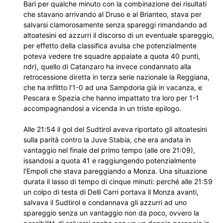
Bari per qualche minuto con la combinazione dei risultati
che stavano arrivando al Druso e al Brianteo, stava per
salvarsi clamorosamente senza spareggi rimandando ad
altoatesini ed azzurri il discorso di un eventuale spareggio,
per effetto della classifica avulsa che potenzialmente
poteva vedere tre squadre appaiate a quota 40 punti,
ndr), quello di Catanzaro ha invece condannato alla
retrocessione diretta in terza serie nazionale la Reggiana,
che ha inflitto l’1-0 ad una Sampdoria già in vacanza, e
Pescara e Spezia che hanno impattato tra loro per 1-1
accompagnandosi a vicenda in un triste epilogo.
Alle 21:54 il gol del Sudtirol aveva riportato gli altoatesini
sulla parità contro la Juve Stabia, che era andata in
vantaggio nel finale del primo tempo (alle ore 21:09),
issandosi a quota 41 e raggiungendo potenzialmente
l’Empoli che stava pareggiando a Monza. Una situazione
durata il lasso di tempo di cinque minuti: perché alle 21:59
un colpo di testa di Delli Carri portava il Monza avanti,
salvava il Sudtirol e condannava gli azzurri ad uno
spareggio senza un vantaggio non da poco, ovvero la