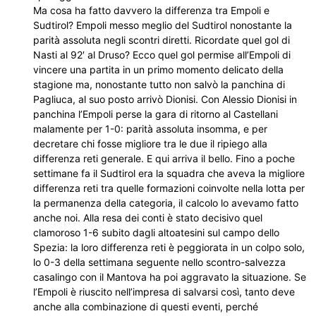
Ma cosa ha fatto davvero la differenza tra Empoli e
Sudtirol? Empoli messo meglio del Sudtirol nonostante la
parità assoluta negli scontri diretti. Ricordate quel gol di
Nasti al 92′ al Druso? Ecco quel gol permise all’Empoli di
vincere una partita in un primo momento delicato della
stagione ma, nonostante tutto non salvò la panchina di
Pagliuca, al suo posto arrivò Dionisi. Con Alessio Dionisi in
panchina l’Empoli perse la gara di ritorno al Castellani
malamente per 1-0: parità assoluta insomma, e per
decretare chi fosse migliore tra le due il ripiego alla
differenza reti generale. E qui arriva il bello. Fino a poche
settimane fa il Sudtirol era la squadra che aveva la migliore
differenza reti tra quelle formazioni coinvolte nella lotta per
la permanenza della categoria, il calcolo lo avevamo fatto
anche noi. Alla resa dei conti è stato decisivo quel
clamoroso 1-6 subito dagli altoatesini sul campo dello
Spezia: la loro differenza reti è peggiorata in un colpo solo,
lo 0-3 della settimana seguente nello scontro-salvezza
casalingo con il Mantova ha poi aggravato la situazione. Se
l’Empoli è riuscito nell’impresa di salvarsi così, tanto deve
anche alla combinazione di questi eventi, perché