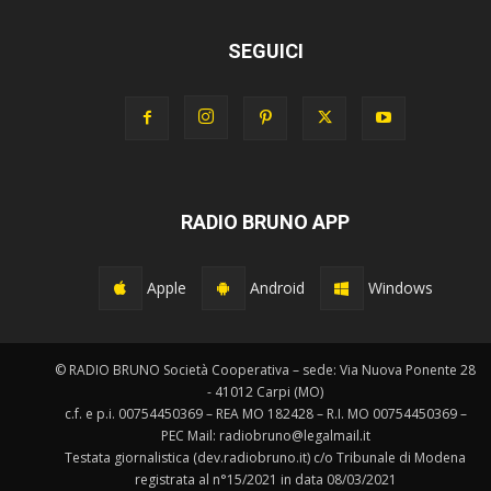
SEGUICI
RADIO BRUNO APP
Apple
Android
Windows
© RADIO BRUNO Società Cooperativa – sede: Via Nuova Ponente 28
- 41012 Carpi (MO)
c.f. e p.i. 00754450369 – REA MO 182428 – R.I. MO 00754450369 –
PEC Mail: radiobruno@legalmail.it
Testata giornalistica (dev.radiobruno.it) c/o Tribunale di Modena
registrata al n°15/2021 in data 08/03/2021