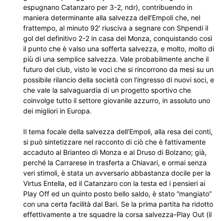
espugnano Catanzaro per 3-2, ndr), contribuendo in
maniera determinante alla salvezza dell’Empoli che, nel
frattempo, al minuto 92′ riusciva a segnare con Shpendi il
gol del definitivo 2-2 in casa del Monza, conquistando così
il punto che è valso una sofferta salvezza, e molto, molto di
più di una semplice salvezza. Vale probabilmente anche il
futuro del club, visto le voci che si rincorrono da mesi su un
possibile rilancio della società con l’ingresso di nuovi soci, e
che vale la salvaguardia di un progetto sportivo che
coinvolge tutto il settore giovanile azzurro, in assoluto uno
dei migliori in Europa.
Il tema focale della salvezza dell’Empoli, alla resa dei conti,
si può sintetizzare nel racconto di ciò che è fattivamente
accaduto al Brianteo di Monza e al Druso di Bolzano; già,
perché la Carrarese in trasferta a Chiavari, e ormai senza
veri stimoli, è stata un avversario abbastanza docile per la
Virtus Entella, ed il Catanzaro con la testa ed i pensieri ai
Play Off ed un quinto posto bello saldo, è stato “mangiato”
con una certa facilità dal Bari. Se la prima partita ha ridotto
effettivamente a tre squadre la corsa salvezza-Play Out (il