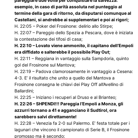
pareggiare due volte per conquistare la salvezza:
esempio, in caso di parità assoluta nel punteggio al
termine della gara di ritorno, da disputarsi comunque al
Castellani, si andrebbe ai supplementari e poi ai rigori;
H. 22:05 – Poker del Frosinone: delirio allo Stirpe;
H. 22:07 – Pareggio dello Spezia a Pescara, dove è iniziata
la contestazione dei tifosi di casa;
H. 22:10 – Lovato viene ammonito, il capitano dell’Empoli
era diffidato e salterebbe il possibile Play Out;
H. 22:11 – Reggiana in vantaggio sulla Sampdoria, quinto
gol del Frosinone sul Mantova;
H. 22:19 – Padova clamorosamente in vantaggio a Cesena:
4-3. E’ il risultato che unito a quello del Mantova a
Frosinone consegna le chiavi dei Play Off all’Avellino di
Ballardini;
H. 22:25 – Iniziano i recuperi al Druso e al Brianteo;
H. 22:26 – SHPENDI!!! Pareggia l’Empoli a Monza, gli
azzurri tornano a 41 e agganciano il Sudtirol, ora
sarebbero salvi direttamente!
H. 22:28 – Venezia fa 2-0 sul Palermo. E’ festa totale per i
lagunari che vincono il campionato di Serie B, il Frosinone
promosso ma è secondo;