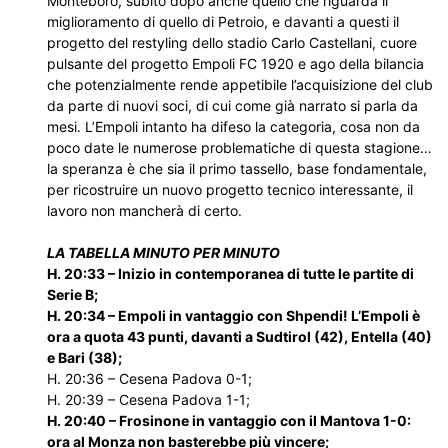
Monteboro, subito dopo anche quello che riguarda il
miglioramento di quello di Petroio, e davanti a questi il
progetto del restyling dello stadio Carlo Castellani, cuore
pulsante del progetto Empoli FC 1920 e ago della bilancia
che potenzialmente rende appetibile l’acquisizione del club
da parte di nuovi soci, di cui come già narrato si parla da
mesi. L’Empoli intanto ha difeso la categoria, cosa non da
poco date le numerose problematiche di questa stagione…
la speranza è che sia il primo tassello, base fondamentale,
per ricostruire un nuovo progetto tecnico interessante, il
lavoro non mancherà di certo.
LA TABELLA MINUTO PER MINUTO
H. 20:33 – Inizio in contemporanea di tutte le partite di
Serie B;
H. 20:34 – Empoli in vantaggio con Shpendi! L’Empoli è
ora a quota 43 punti, davanti a Sudtirol (42), Entella (40)
e Bari (38);
H. 20:36 – Cesena Padova 0-1;
H. 20:39 – Cesena Padova 1-1;
H. 20:40 – Frosinone in vantaggio con il Mantova 1-0:
ora al Monza non basterebbe più vincere;