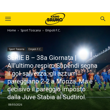
Home
Sport Toscana
Empoli F.C.
Sport Toscana
Empoli F.C.
SERIE B – 38a Giornata |
All’ultimo respiro Shpendi segna
il gol-salvezza: gli azzurri
pareggiano 2-2 a Monza. Ma è
decisivo il pareggio imposto
dalla Juve Stabia al Sudtirol.
08/05/2026