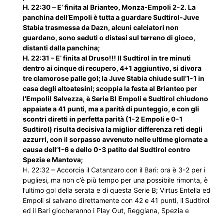
H. 22:30 – E’ finita al Brianteo, Monza-Empoli 2-2. La
panchina dell’Empoli è tutta a guardare Sudtirol-Juve
Stabia trasmessa da Dazn, alcuni calciatori non
guardano, sono seduti o distesi sul terreno di gioco,
distanti dalla panchina;
H. 22:31 – E’ finita al Druso!!! Il Sudtirol in tre minuti
dentro ai cinque di recupero, 4+1 aggiuntivo, si divora
tre clamorose palle gol; la Juve Stabia chiude sull’1-1 in
casa degli altoatesini; scoppia la festa al Brianteo per
l’Empoli! Salvezza, è Serie B! Empoli e Sudtirol chiudono
appaiate a 41 punti, ma a parità di punteggio, e con gli
scontri diretti in perfetta parità (1-2 Empoli e 0-1
Sudtirol) risulta decisiva la miglior differenza reti degli
azzurri, con il sorpasso avvenuto nelle ultime giornate a
causa dell’1-6 e dello 0-3 patito dal Sudtirol contro
Spezia e Mantova;
H. 22:32 – Accorcia il Catanzaro con il Bari: ora è 3-2 per i
pugliesi, ma non c’è più tempo per una possibile rimonta, è
l’ultimo gol della serata e di questa Serie B; Virtus Entella ed
Empoli si salvano direttamente con 42 e 41 punti, il Sudtirol
ed il Bari giocheranno i Play Out, Reggiana, Spezia e