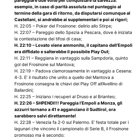
pareggiare due volte per conquistare la salvezza:
esempio, in caso di parità assoluta nel punteggio al
termine della gara di ritorno, da disputarsi comunque al
Castellani, si andrebbe ai supplementari e poi ai rigori;
H. 22:05 – Poker del Frosinone: delirio allo Stirpe;
H. 22:07 – Pareggio dello Spezia a Pescara, dove è iniziata
la contestazione dei tifosi di casa;
H. 22:10 – Lovato viene ammonito, il capitano dell’Empoli
era diffidato e salterebbe il possibile Play Out;
H. 22:11 – Reggiana in vantaggio sulla Sampdoria, quinto
gol del Frosinone sul Mantova;
H. 22:19 – Padova clamorosamente in vantaggio a Cesena:
4-3. E’ il risultato che unito a quello del Mantova a
Frosinone consegna le chiavi dei Play Off all’Avellino di
Ballardini;
H. 22:25 – Iniziano i recuperi al Druso e al Brianteo;
H. 22:26 – SHPENDI!!! Pareggia l’Empoli a Monza, gli
azzurri tornano a 41 e agganciano il Sudtirol, ora
sarebbero salvi direttamente!
H. 22:28 – Venezia fa 2-0 sul Palermo. E’ festa totale per i
lagunari che vincono il campionato di Serie B, il Frosinone
promosso ma è secondo;