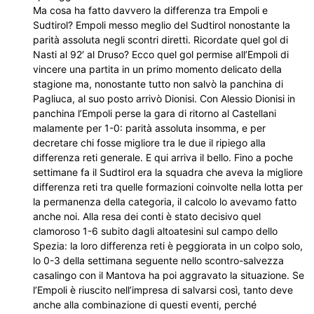
Ma cosa ha fatto davvero la differenza tra Empoli e
Sudtirol? Empoli messo meglio del Sudtirol nonostante la
parità assoluta negli scontri diretti. Ricordate quel gol di
Nasti al 92′ al Druso? Ecco quel gol permise all’Empoli di
vincere una partita in un primo momento delicato della
stagione ma, nonostante tutto non salvò la panchina di
Pagliuca, al suo posto arrivò Dionisi. Con Alessio Dionisi in
panchina l’Empoli perse la gara di ritorno al Castellani
malamente per 1-0: parità assoluta insomma, e per
decretare chi fosse migliore tra le due il ripiego alla
differenza reti generale. E qui arriva il bello. Fino a poche
settimane fa il Sudtirol era la squadra che aveva la migliore
differenza reti tra quelle formazioni coinvolte nella lotta per
la permanenza della categoria, il calcolo lo avevamo fatto
anche noi. Alla resa dei conti è stato decisivo quel
clamoroso 1-6 subito dagli altoatesini sul campo dello
Spezia: la loro differenza reti è peggiorata in un colpo solo,
lo 0-3 della settimana seguente nello scontro-salvezza
casalingo con il Mantova ha poi aggravato la situazione. Se
l’Empoli è riuscito nell’impresa di salvarsi così, tanto deve
anche alla combinazione di questi eventi, perché