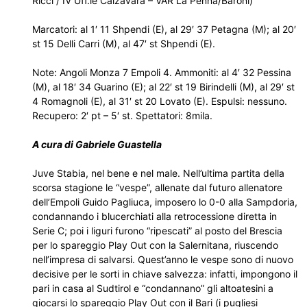
Ricci / IV Uff.le Calzavara – VAR La Penna/Baroni)
Marcatori: al 1′ 11 Shpendi (E), al 29′ 37 Petagna (M); al 20′
st 15 Delli Carri (M), al 47′ st Shpendi (E).
Note: Angoli Monza 7 Empoli 4. Ammoniti: al 4′ 32 Pessina
(M), al 18′ 34 Guarino (E); al 22′ st 19 Birindelli (M), al 29′ st
4 Romagnoli (E), al 31′ st 20 Lovato (E). Espulsi: nessuno.
Recupero: 2′ pt – 5′ st. Spettatori: 8mila.
A cura di Gabriele Guastella
Juve Stabia, nel bene e nel male. Nell’ultima partita della
scorsa stagione le “vespe”, allenate dal futuro allenatore
dell’Empoli Guido Pagliuca, imposero lo 0-0 alla Sampdoria,
condannando i blucerchiati alla retrocessione diretta in
Serie C; poi i liguri furono “ripescati” al posto del Brescia
per lo spareggio Play Out con la Salernitana, riuscendo
nell’impresa di salvarsi. Quest’anno le vespe sono di nuovo
decisive per le sorti in chiave salvezza: infatti, impongono il
pari in casa al Sudtirol e “condannano” gli altoatesini a
giocarsi lo spareggio Play Out con il Bari (i pugliesi