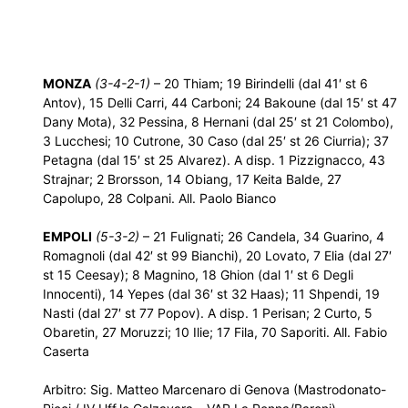
MONZA
(3-4-2-1)
– 20 Thiam; 19 Birindelli (dal 41′ st 6
Antov), 15 Delli Carri, 44 Carboni; 24 Bakoune (dal 15′ st 47
Dany Mota), 32 Pessina, 8 Hernani (dal 25′ st 21 Colombo),
3 Lucchesi; 10 Cutrone, 30 Caso (dal 25′ st 26 Ciurria); 37
Petagna (dal 15′ st 25 Alvarez). A disp. 1 Pizzignacco, 43
Strajnar; 2 Brorsson, 14 Obiang, 17 Keita Balde, 27
Capolupo, 28 Colpani. All. Paolo Bianco
EMPOLI
(5-3-2)
– 21 Fulignati; 26 Candela, 34 Guarino, 4
Romagnoli (dal 42′ st 99 Bianchi), 20 Lovato, 7 Elia (dal 27′
st 15 Ceesay); 8 Magnino, 18 Ghion (dal 1′ st 6 Degli
Innocenti), 14 Yepes (dal 36′ st 32 Haas); 11 Shpendi, 19
Nasti (dal 27′ st 77 Popov). A disp. 1 Perisan; 2 Curto, 5
Obaretin, 27 Moruzzi; 10 Ilie; 17 Fila, 70 Saporiti. All. Fabio
Caserta
Arbitro: Sig. Matteo Marcenaro di Genova (Mastrodonato-