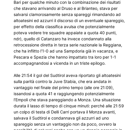
Bari per qualche minuto con la combinazione dei risultati
che stavano arrivando al Druso e al Brianteo, stava per
salvarsi clamorosamente senza spareggi rimandando ad
altoatesini ed azzurri il discorso di un eventuale spareggio,
per effetto della classifica avulsa che potenzialmente
poteva vedere tre squadre appaiate a quota 40 punti,
ndr), quello di Catanzaro ha invece condannato alla
retrocessione diretta in terza serie nazionale la Reggiana,
che ha inflitto l’1-0 ad una Sampdoria già in vacanza, e
Pescara e Spezia che hanno impattato tra loro per 1-1
accompagnandosi a vicenda in un triste epilogo.
Alle 21:54 il gol del Sudtirol aveva riportato gli altoatesini
sulla parità contro la Juve Stabia, che era andata in
vantaggio nel finale del primo tempo (alle ore 21:09),
issandosi a quota 41 e raggiungendo potenzialmente
l’Empoli che stava pareggiando a Monza. Una situazione
durata il lasso di tempo di cinque minuti: perché alle 21:59
un colpo di testa di Delli Carri portava il Monza avanti,
salvava il Sudtirol e condannava gli azzurri ad uno
spareggio senza un vantaggio non da poco, ovvero la