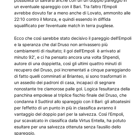
possibilità di salvarsi anche con un un doppio pareggio in
un eventuale spareggio con il Bari. Tra l’altro l’Empoli
avrebbe dovuto far a meno anche di Lovato, ammonito alle
22:10 contro il Monza, e quindi essendo in diffida
squalificato per l’eventuale match in terra pugliese.
Ecco che così sarebbe stato decisivo il pareggio dell’Empoli
e la speranza che dal Druso non arrivassero più
cambiamenti di risultato; il gol dell’Empoli è arrivato al
minuto 92′, e ci ha pensato ancora una volta Shpendi,
autore di una doppietta, così gli ultimi quattro minuti di
recupero del Druso, poi incrementati a cinque pareggiando
di fatto quelli comminati al Brianteo, si sono trasformati in
un assedio dei padroni di casa, incapaci di segnare
nonostante tre clamorose palle gol. Logica l’esultanza della
panchina empolese al triplice fischio finale del Druso, che
condanna il Sudtirol allo spareggio con il Bari: gli altoatesini
per l’effetto di un punto in più in classifica avranno il
vantaggio del doppio pari per la salvezza. Così l’Empoli,
pur scavalcato in classifica dalla Virtus Entella, ha potuto
esultare per una salvezza ottenuta senza l’ausilio dello
spareggio.