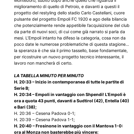
Monteboro, subito dopo anche quello che riguarda il
miglioramento di quello di Petroio, e davanti a questi il
progetto del restyling dello stadio Carlo Castellani, cuore
pulsante del progetto Empoli FC 1920 e ago della bilancia
che potenzialmente rende appetibile l’acquisizione del club
da parte di nuovi soci, di cui come già narrato si parla da
mesi. L’Empoli intanto ha difeso la categoria, cosa non da
poco date le numerose problematiche di questa stagione…
la speranza è che sia il primo tassello, base fondamentale,
per ricostruire un nuovo progetto tecnico interessante, il
lavoro non mancherà di certo.
LA TABELLA MINUTO PER MINUTO
H. 20:33 – Inizio in contemporanea di tutte le partite di
Serie B;
H. 20:34 – Empoli in vantaggio con Shpendi! L’Empoli è
ora a quota 43 punti, davanti a Sudtirol (42), Entella (40)
e Bari (38);
H. 20:36 – Cesena Padova 0-1;
H. 20:39 – Cesena Padova 1-1;
H. 20:40 – Frosinone in vantaggio con il Mantova 1-0:
ora al Monza non basterebbe più vincere;