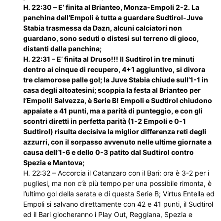
H. 22:30 – E’ finita al Brianteo, Monza-Empoli 2-2. La
panchina dell’Empoli è tutta a guardare Sudtirol-Juve
Stabia trasmessa da Dazn, alcuni calciatori non
guardano, sono seduti o distesi sul terreno di gioco,
distanti dalla panchina;
H. 22:31 – E’ finita al Druso!!! Il Sudtirol in tre minuti
dentro ai cinque di recupero, 4+1 aggiuntivo, si divora
tre clamorose palle gol; la Juve Stabia chiude sull’1-1 in
casa degli altoatesini; scoppia la festa al Brianteo per
l’Empoli! Salvezza, è Serie B! Empoli e Sudtirol chiudono
appaiate a 41 punti, ma a parità di punteggio, e con gli
scontri diretti in perfetta parità (1-2 Empoli e 0-1
Sudtirol) risulta decisiva la miglior differenza reti degli
azzurri, con il sorpasso avvenuto nelle ultime giornate a
causa dell’1-6 e dello 0-3 patito dal Sudtirol contro
Spezia e Mantova;
H. 22:32 – Accorcia il Catanzaro con il Bari: ora è 3-2 per i
pugliesi, ma non c’è più tempo per una possibile rimonta, è
l’ultimo gol della serata e di questa Serie B; Virtus Entella ed
Empoli si salvano direttamente con 42 e 41 punti, il Sudtirol
ed il Bari giocheranno i Play Out, Reggiana, Spezia e