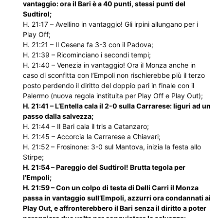
vantaggio: ora il Bari è a 40 punti, stessi punti del
Sudtirol;
H. 21:17 – Avellino in vantaggio! Gli irpini allungano per i
Play Off;
H. 21:21 – Il Cesena fa 3-3 con il Padova;
H. 21:39 – Ricominciano i secondi tempi;
H. 21:40 – Venezia in vantaggio! Ora il Monza anche in
caso di sconfitta con l’Empoli non rischierebbe più il terzo
posto perdendo il diritto del doppio pari in finale con il
Palermo (nuova regola instituita per Play Off e Play Out);
H. 21:41 – L’Entella cala il 2-0 sulla Carrarese: liguri ad un
passo dalla salvezza;
H. 21:44 – Il Bari cala il tris a Catanzaro;
H. 21:45 – Accorcia la Carrarese a Chiavari;
H. 21:52 – Frosinone: 3-0 sul Mantova, inizia la festa allo
Stirpe;
H. 21:54 – Pareggio del Sudtirol! Brutta tegola per
l’Empoli;
H. 21:59 – Con un colpo di testa di Delli Carri il Monza
passa in vantaggio sull’Empoli, azzurri ora condannati ai
Play Out, e affronterebbero il Bari senza il diritto a poter