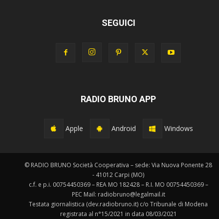
SEGUICI
RADIO BRUNO APP
Apple
Android
Windows
© RADIO BRUNO Società Cooperativa – sede: Via Nuova Ponente 28
- 41012 Carpi (MO)
c.f. e p.i. 00754450369 – REA MO 182428 – R.I. MO 00754450369 –
PEC Mail: radiobruno@legalmail.it
Testata giornalistica (dev.radiobruno.it) c/o Tribunale di Modena
registrata al n°15/2021 in data 08/03/2021