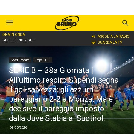
ORA IN ONDA
Home
Sport Toscana
Empoli F.C.
ASCOLTA LA RADIO
RADIO BRUNO NIGHT
GUARDA LA TV
Sport Toscana
Empoli F.C.
SERIE B – 38a Giornata |
All’ultimo respiro Shpendi segna
il gol-salvezza: gli azzurri
pareggiano 2-2 a Monza. Ma è
decisivo il pareggio imposto
dalla Juve Stabia al Sudtirol.
08/05/2026