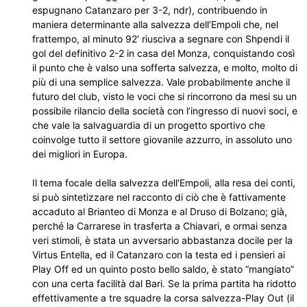
espugnano Catanzaro per 3-2, ndr), contribuendo in
maniera determinante alla salvezza dell’Empoli che, nel
frattempo, al minuto 92′ riusciva a segnare con Shpendi il
gol del definitivo 2-2 in casa del Monza, conquistando così
il punto che è valso una sofferta salvezza, e molto, molto di
più di una semplice salvezza. Vale probabilmente anche il
futuro del club, visto le voci che si rincorrono da mesi su un
possibile rilancio della società con l’ingresso di nuovi soci, e
che vale la salvaguardia di un progetto sportivo che
coinvolge tutto il settore giovanile azzurro, in assoluto uno
dei migliori in Europa.
Il tema focale della salvezza dell’Empoli, alla resa dei conti,
si può sintetizzare nel racconto di ciò che è fattivamente
accaduto al Brianteo di Monza e al Druso di Bolzano; già,
perché la Carrarese in trasferta a Chiavari, e ormai senza
veri stimoli, è stata un avversario abbastanza docile per la
Virtus Entella, ed il Catanzaro con la testa ed i pensieri ai
Play Off ed un quinto posto bello saldo, è stato “mangiato”
con una certa facilità dal Bari. Se la prima partita ha ridotto
effettivamente a tre squadre la corsa salvezza-Play Out (il