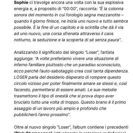
Sophie
ci travolge ancora una volta con la sua esplosiva
energia e, a proposito di “00:00”, racconta:
“È la colonna
sonora del momento in cui l’orologio segna mezzanotte –
quando il giorno finisce, ne inizia uno nuovo e tutto sembra
possibile. È la fine di un capitolo e la scintilla che dà il via
ad uno nuovo, una corsa sfrenata attraverso il caos
notturno, la seduzione e la scoperta di sé senza paura”
.
Analizzando il significato del singolo “Loser”, l’artista
aggiunge:
“A volte preferiamo vivere una situazione di
inferno familiare piuttosto che un paradiso sconosciuto,
ecco perché l’auto-sabotaggio crea così tanta dipendenza.
LOSER parla del desiderio disperato di rompere questo
circolo vizioso per poter finalmente amare se stessi e, così
facendo, permettersi di essere amati. Le sue melodie
trasmettono il tipo di onestà che si prova dopo aver
bruciato tutto una volta di troppo. Questo brano è il primo
assaggio di un lavoro più ampio e profondo che
pubblicherò l’anno prossimo”
.
Oltre al nuovo singolo “Loser”, l’album contiene i precedenti