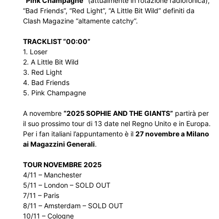
“Pink Champagne”
(attualmente in rotazione radiofonica),
“Bad Friends”, “Red Light”, “A Little Bit Wild” definiti da
Clash Magazine “altamente catchy”.
TRACKLIST “00:00”
1. Loser
2. A Little Bit Wild
3. Red Light
4. Bad Friends
5. Pink Champagne
A novembre
“2025 SOPHIE AND THE GIANTS”
partirà per
il suo prossimo tour di 13 date nel Regno Unito e in Europa.
Per i fan italiani l’appuntamento è il
27 novembre a Milano
ai Magazzini Generali
.
TOUR NOVEMBRE 2025
4/11 – Manchester
5/11 – London – SOLD OUT
7/11 – Paris
8/11 – Amsterdam – SOLD OUT
10/11 – Cologne