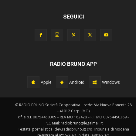
SEGUICI
RADIO BRUNO APP
Apple
Android
Windows
© RADIO BRUNO Società Cooperativa – sede: Via Nuova Ponente 28
- 41012 Carpi (MO)
c.f. e p.i. 00754450369 – REA MO 182428 – R.I. MO 00754450369 –
PEC Mail: radiobruno@legalmail.it
Testata giornalistica (dev.radiobruno.it) c/o Tribunale di Modena
registrata al n°15/2021 in data 08/03/2021