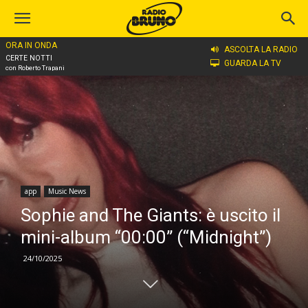
ORA IN ONDA
Home
app
ASCOLTA LA RADIO
CERTE NOTTI
GUARDA LA TV
con Roberto Trapani
app
Music News
Sophie and The Giants: è uscito il
mini-album “00:00” (“Midnight”)
24/10/2025