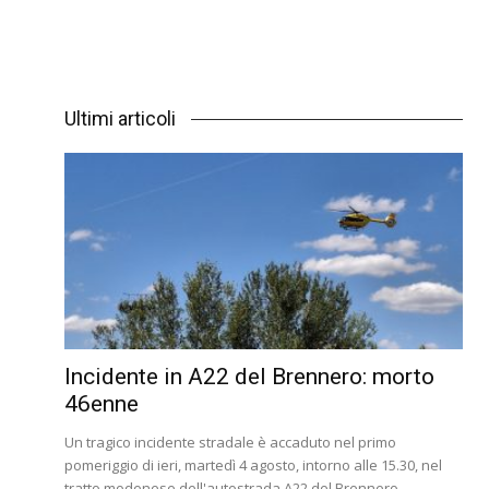
Ultimi articoli
Incidente in A22 del Brennero: morto
46enne
Un tragico incidente stradale è accaduto nel primo
pomeriggio di ieri, martedì 4 agosto, intorno alle 15.30, nel
tratto modenese dell'autostrada A22 del Brennero,...