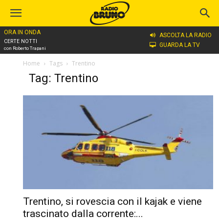
ORA IN ONDA
ASCOLTA LA RADIO
CERTE NOTTI
GUARDA LA TV
con Roberto Trapani
Home
Tags
Trentino
Tag: Trentino
Trentino, si rovescia con il kajak e viene
trascinato dalla corrente:...