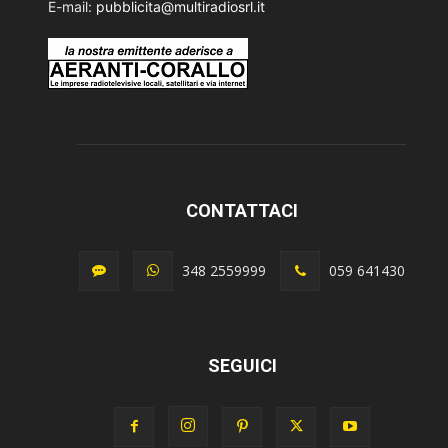
E-mail:
pubblicita@multiradiosrl.it
CONTATTACI
348 2559999
059 641430
SEGUICI