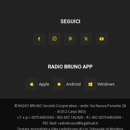
SEGUICI
RADIO BRUNO APP
Apple
Android
Windows
© RADIO BRUNO Società Cooperativa – sede: Via Nuova Ponente 28
- 41012 Carpi (MO)
c.f. e p.i. 00754450369 – REA MO 182428 – R.I. MO 00754450369 –
PEC Mail: radiobruno@legalmail.it
Testata giornalistica (dev.radiobruno.it) c/o Tribunale di Modena