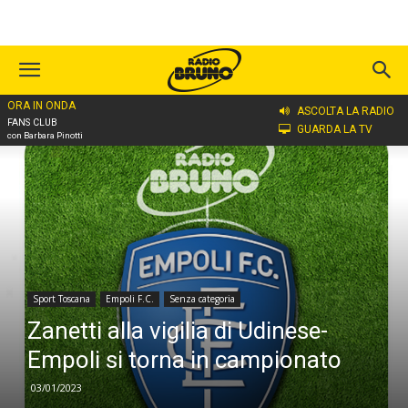
ORA IN ONDA
Home
Sport Toscana
Empoli F.C.
ASCOLTA LA RADIO
FANS CLUB
GUARDA LA TV
con Barbara Pinotti
Sport Toscana
Empoli F.C.
Senza categoria
Zanetti alla vigilia di Udinese-
Empoli si torna in campionato
03/01/2023