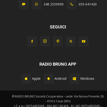
348 2559999
059 641430
SEGUICI
RADIO BRUNO APP
Apple
Android
Windows
© RADIO BRUNO Società Cooperativa – sede: Via Nuova Ponente 28
- 41012 Carpi (MO)
c.f. e p.i. 00754450369 – REA MO 182428 – R.I. MO 00754450369 –