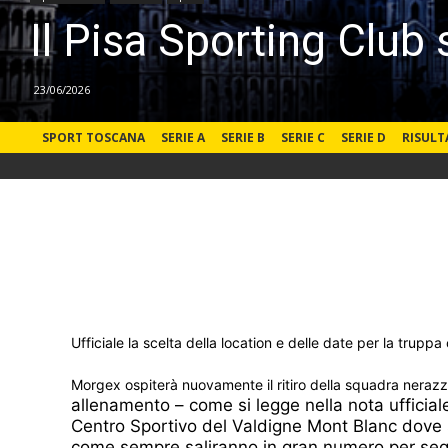
Il Pisa Sporting Club 
23/06/2026
SPORT TOSCANA
SERIE A
SERIE B
SERIE C
SERIE D
RISULT
Ufficiale la scelta della location e delle date per la trup
Morgex ospiterà nuovamente il ritiro della squadra nerazzur
allenamento – come si legge nella nota ufficial
Centro Sportivo del Valdigne Mont Blanc dove sa
come sempre saliranno in gran numero per segui