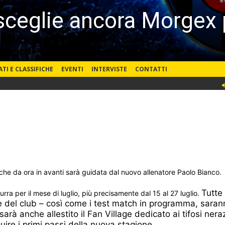
sceglie ancora Morgex pe
ATI E CLASSIFICHE
EVENTI
INTERVISTE
CONTATTI
pa che da ora in avanti sarà guidata dal nuovo allenatore Paolo Bianco.
Tutte
ra per il mese di luglio, più precisamente dal 15 al 27 luglio.
e del club – così come i test match in programma, sarann
rà anche allestito il Fan Village dedicato ai tifosi nera
re i primi passi della nuova stagione.