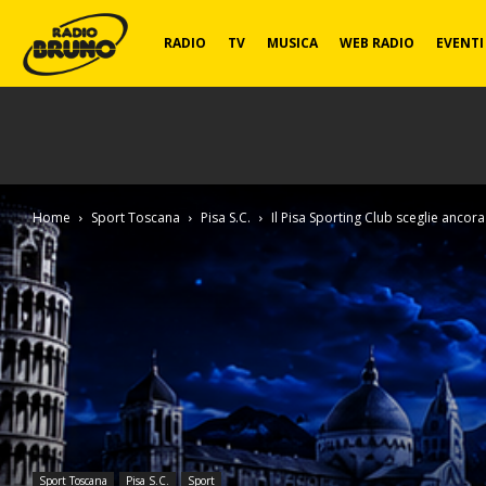
Radio
RADIO
TV
MUSICA
WEB RADIO
EVENTI
Bruno
Home
Sport Toscana
Pisa S.C.
Il Pisa Sporting Club sceglie ancora
Sport Toscana
Pisa S.C.
Sport