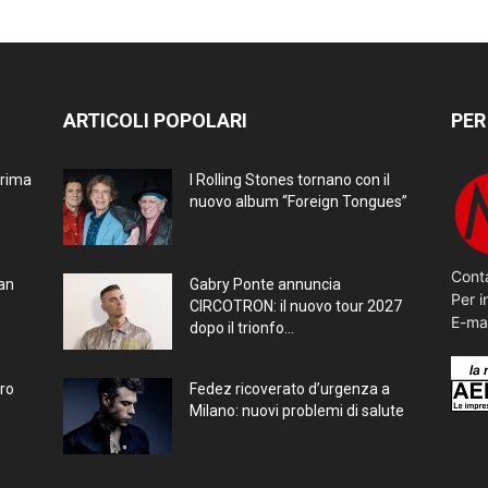
ARTICOLI POPOLARI
PER
prima
I Rolling Stones tornano con il
nuovo album “Foreign Tongues”
Conta
ran
Gabry Ponte annuncia
Per i
CIRCOTRON: il nuovo tour 2027
E-ma
dopo il trionfo...
bro
Fedez ricoverato d’urgenza a
Milano: nuovi problemi di salute