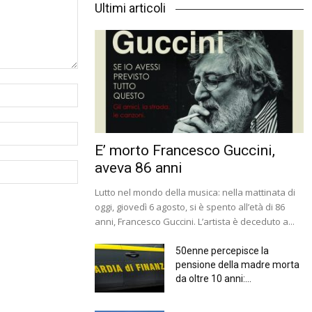
Ultimi articoli
E’ morto Francesco Guccini,
aveva 86 anni
Lutto nel mondo della musica: nella mattinata di
oggi, giovedì 6 agosto, si è spento all’età di 86
anni, Francesco Guccini. L’artista è deceduto a...
50enne percepisce la
pensione della madre morta
da oltre 10 anni:...