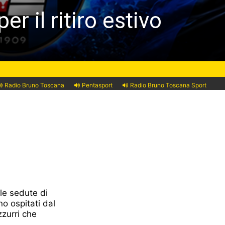
r il ritiro estivo
Radio Bruno Toscana
Pentasport
Radio Bruno Toscana Sport
 le sedute di
o ospitati dal
zzurri che