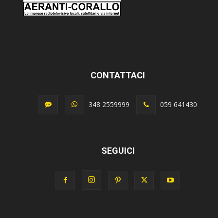
CONTATTACI
348 2559999
059 641430
SEGUICI