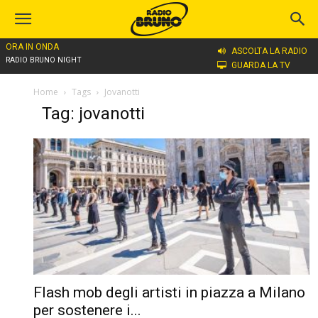
ORA IN ONDA
ASCOLTA LA RADIO
RADIO BRUNO NIGHT
GUARDA LA TV
Home
Tags
Jovanotti
Tag: jovanotti
Flash mob degli artisti in piazza a Milano
per sostenere i...