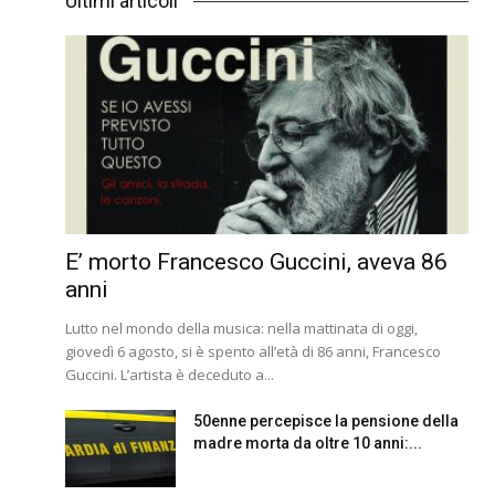
Ultimi articoli
E’ morto Francesco Guccini, aveva 86
anni
Lutto nel mondo della musica: nella mattinata di oggi,
giovedì 6 agosto, si è spento all’età di 86 anni, Francesco
Guccini. L’artista è deceduto a...
50enne percepisce la pensione della
madre morta da oltre 10 anni:...