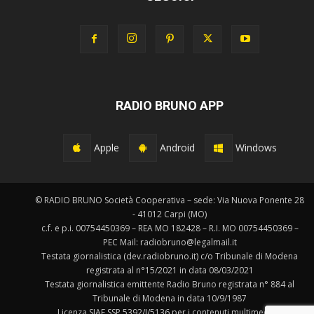
RADIO BRUNO APP
Apple
Android
Windows
© RADIO BRUNO Società Cooperativa – sede: Via Nuova Ponente 28
- 41012 Carpi (MO)
c.f. e p.i. 00754450369 – REA MO 182428 – R.I. MO 00754450369 –
PEC Mail: radiobruno@legalmail.it
Testata giornalistica (dev.radiobruno.it) c/o Tribunale di Modena
registrata al n°15/2021 in data 08/03/2021
Testata giornalistica emittente Radio Bruno registrata n° 884 al
Tribunale di Modena in data 10/9/1987
Licenza SIAE SSP 5392/I/5136 per i contenuti multimediali.