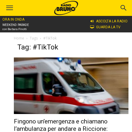
ORA IN ONDA
ASCOLTA LA RADIO
WEEKEND PARADE
GUARDA LA TV
con Barbara Pinotti
Home
Tags
#TikTok
Tag: #TikTok
Fingono un’emergenza e chiamano
l’ambulanza per andare a Riccione: