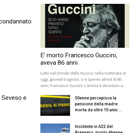
 condannato
E’ morto Francesco Guccini,
aveva 86 anni
Lutto nel mondo della musica: nella mattinata di
oggi, giovedì 6 agosto, si è spento all’età di 86
anni, Francesco Guccini. L’artista è deceduto a...
. Seveso e
50enne percepisce la
pensione della madre
morta da oltre 10 anni:...
Incidente in A22 del
Brennero: morto 46enne