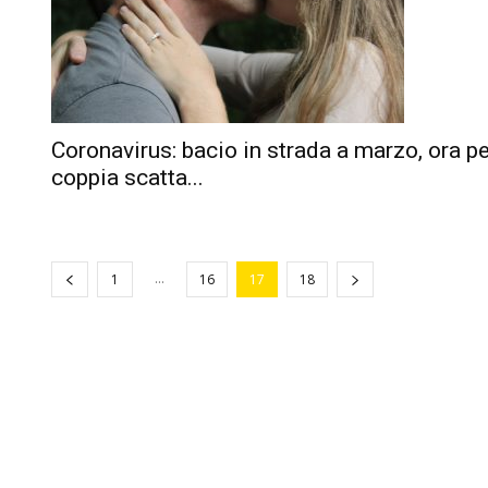
Coronavirus: bacio in strada a marzo, ora pe
coppia scatta...
...
1
16
17
18