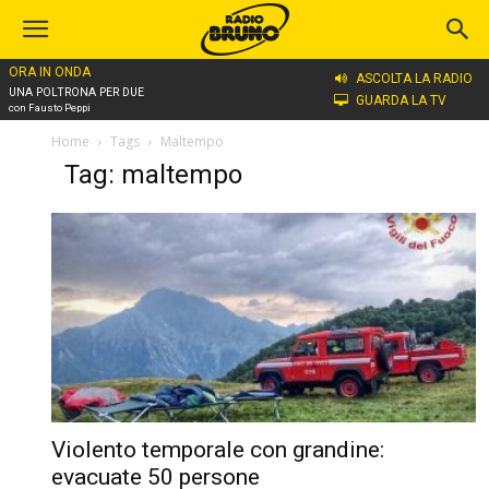
ORA IN ONDA
ASCOLTA LA RADIO
UNA POLTRONA PER DUE
GUARDA LA TV
con Fausto Peppi
Home
Tags
Maltempo
Tag: maltempo
Violento temporale con grandine:
evacuate 50 persone