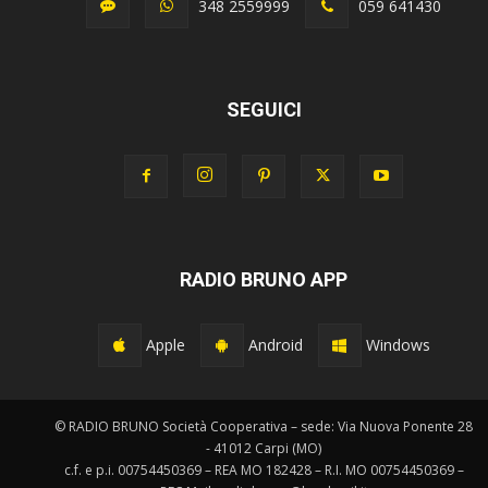
348 2559999
059 641430
SEGUICI
RADIO BRUNO APP
Apple
Android
Windows
© RADIO BRUNO Società Cooperativa – sede: Via Nuova Ponente 28
- 41012 Carpi (MO)
c.f. e p.i. 00754450369 – REA MO 182428 – R.I. MO 00754450369 –