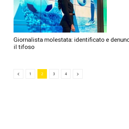
Giornalista molestata: identificato e denun
il tifoso
1
2
3
4