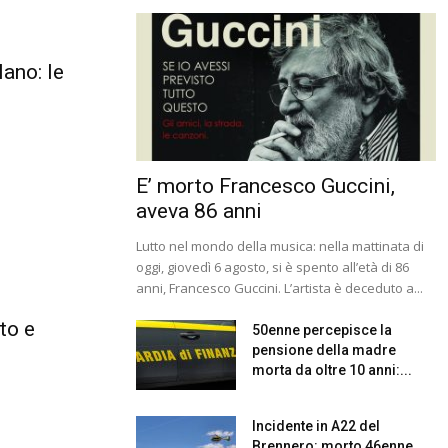
ano: le
E’ morto Francesco Guccini,
aveva 86 anni
Lutto nel mondo della musica: nella mattinata di
oggi, giovedì 6 agosto, si è spento all’età di 86
anni, Francesco Guccini. L’artista è deceduto a...
to e
50enne percepisce la
pensione della madre
morta da oltre 10 anni:...
Incidente in A22 del
Brennero: morto 46enne