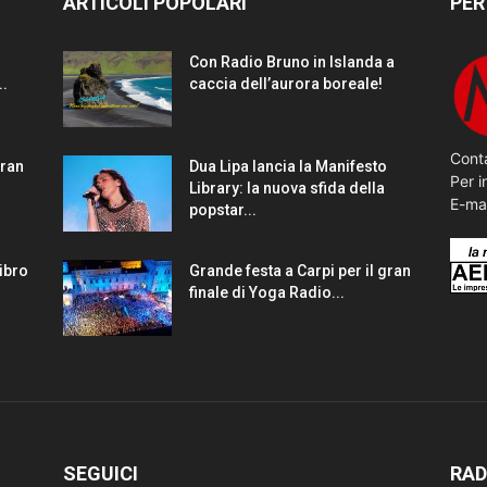
ARTICOLI POPOLARI
PER
Con Radio Bruno in Islanda a
..
caccia dell’aurora boreale!
Conta
gran
Dua Lipa lancia la Manifesto
Per i
Library: la nuova sfida della
E-ma
popstar...
Libro
Grande festa a Carpi per il gran
finale di Yoga Radio...
SEGUICI
RAD