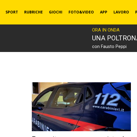
SPORT
RUBRICHE
GIOCHI
FOTO&VIDEO
APP
LAVORO
ORA IN ONDA
UNA POLTRON
con Fausto Peppi